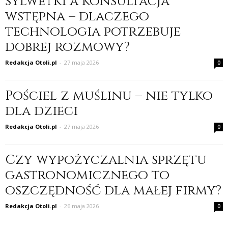
sylwetki a konsultacja
wstępna – dlaczego
technologia potrzebuje
dobrej rozmowy?
Redakcja Otoli.pl
-
27 maja 2026
0
Pościel z muślinu – nie tylko
dla dzieci
Redakcja Otoli.pl
-
27 maja 2026
0
Czy wypożyczalnia sprzętu
gastronomicznego to
oszczędność dla małej firmy?
Redakcja Otoli.pl
-
26 maja 2026
0