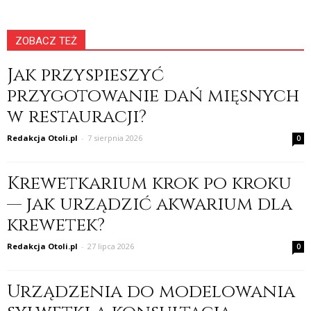
ZOBACZ TEŻ
Jak przyspieszyć
przygotowanie dań mięsnych
w restauracji?
Redakcja Otoli.pl
-
7 sierpnia 2026
0
Krewetkarium krok po kroku
— jak urządzić akwarium dla
krewetek?
Redakcja Otoli.pl
-
27 lipca 2026
0
Urządzenia do modelowania