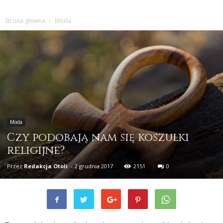
Strona główna
Moda
Moda
Czy podobają nam się koszulki
religijne?
Przez
Redakcja Otoli
-
2 grudnia 2017
2151
0