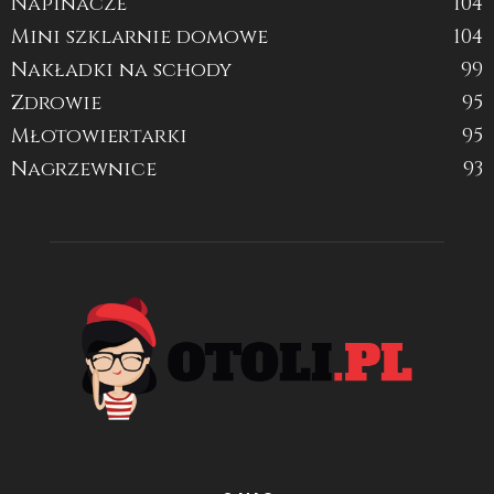
Napinacze
104
Mini szklarnie domowe
104
Nakładki na schody
99
Zdrowie
95
Młotowiertarki
95
Nagrzewnice
93