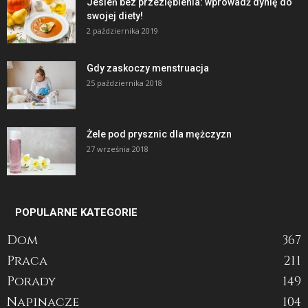
Jesień bez przeziębienia: wprowadź dynię do
swojej diety!
2 października 2019
Gdy zaskoczy menstruacja
25 października 2018
Żele pod prysznic dla mężczyzn
27 września 2018
POPULARNE KATEGORIE
Dom
367
Praca
211
Porady
149
Napinacze
104