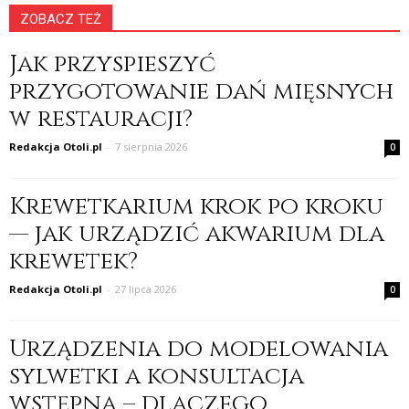
ZOBACZ TEŻ
Jak przyspieszyć
przygotowanie dań mięsnych
w restauracji?
Redakcja Otoli.pl
-
7 sierpnia 2026
0
Krewetkarium krok po kroku
— jak urządzić akwarium dla
krewetek?
Redakcja Otoli.pl
-
27 lipca 2026
0
Urządzenia do modelowania
sylwetki a konsultacja
wstępna – dlaczego