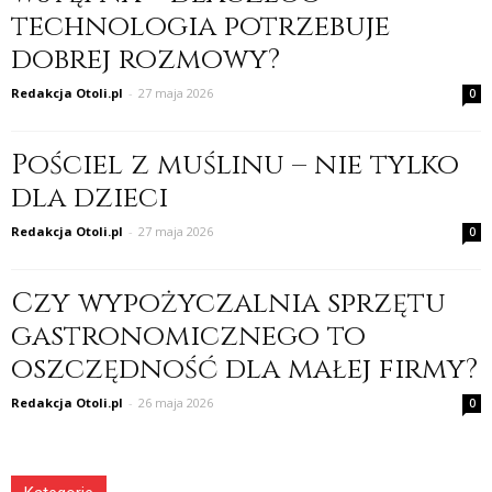
technologia potrzebuje
dobrej rozmowy?
Redakcja Otoli.pl
-
27 maja 2026
0
Pościel z muślinu – nie tylko
dla dzieci
Redakcja Otoli.pl
-
27 maja 2026
0
Czy wypożyczalnia sprzętu
gastronomicznego to
oszczędność dla małej firmy?
Redakcja Otoli.pl
-
26 maja 2026
0