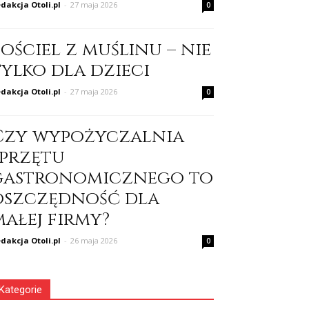
dakcja Otoli.pl
-
27 maja 2026
0
ościel z muślinu – nie
tylko dla dzieci
dakcja Otoli.pl
-
27 maja 2026
0
Czy wypożyczalnia
sprzętu
gastronomicznego to
oszczędność dla
małej firmy?
dakcja Otoli.pl
-
26 maja 2026
0
Kategorie