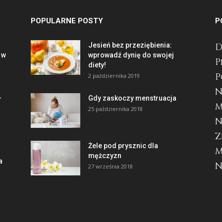
POPULARNE POSTY
P
Jesień bez przeziębienia:
 w
wprowadź dynię do swojej
P
diety!
P
2 października 2019
N
—
Gdy zaskoczy menstruacja
M
25 października 2018
N
Z
Żele pod prysznic dla
M
mężczyzn
a
N
27 września 2018