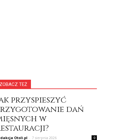
ZOBACZ TEŻ
Jak przyspieszyć
przygotowanie dań
mięsnych w
restauracji?
dakcja Otoli.pl
-
7 sierpnia 2026
0