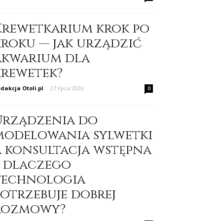
Krewetkarium krok po
kroku — jak urządzić
akwarium dla
krewetek?
dakcja Otoli.pl
-
27 lipca 2026
0
Urządzenia do
modelowania sylwetki
a konsultacja wstępna
– dlaczego
technologia
potrzebuje dobrej
rozmowy?