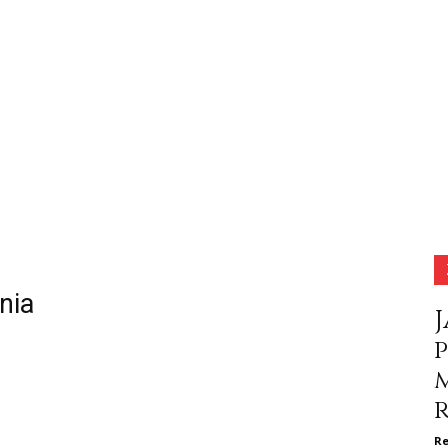
nia
Re