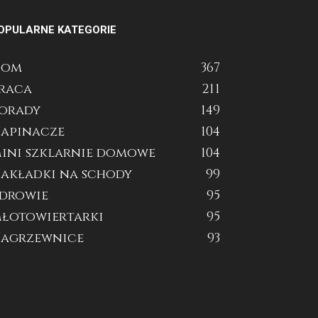
OPULARNE KATEGORIE
Dom
367
raca
211
orady
149
apinacze
104
ini szklarnie domowe
104
akładki na schody
99
drowie
95
łotowiertarki
95
agrzewnice
93