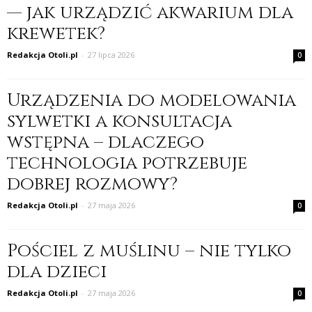
— jak urządzić akwarium dla
krewetek?
Redakcja Otoli.pl
-
27 lipca 2026
0
Urządzenia do modelowania
sylwetki a konsultacja
wstępna – dlaczego
technologia potrzebuje
dobrej rozmowy?
Redakcja Otoli.pl
-
27 maja 2026
0
Pościel z muślinu – nie tylko
dla dzieci
Redakcja Otoli.pl
-
27 maja 2026
0