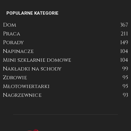
POPULARNE KATEGORIE
Dom
367
Praca
211
Porady
149
Napinacze
104
Mini szklarnie domowe
104
Nakładki na schody
99
Zdrowie
95
Młotowiertarki
95
Nagrzewnice
93