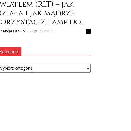
wiatłem (RLT) – jak
działa i jak mądrze
orzystać z lamp do...
dakcja Otoli.pl
-
28 grudnia 2025
0
Kategorie
tegorie