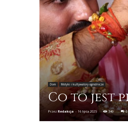
Dom
Motyki i kultywatory ogrodnicze
Co to jest p
Przez
Redakcja
-
16 lipca 2025
340
0