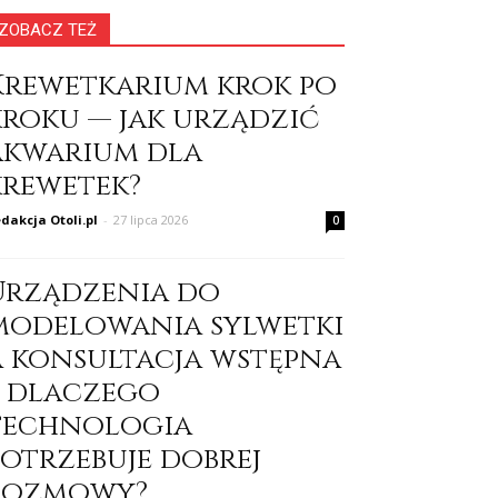
ZOBACZ TEŻ
Krewetkarium krok po
kroku — jak urządzić
akwarium dla
krewetek?
dakcja Otoli.pl
-
27 lipca 2026
0
Urządzenia do
modelowania sylwetki
a konsultacja wstępna
– dlaczego
technologia
potrzebuje dobrej
rozmowy?