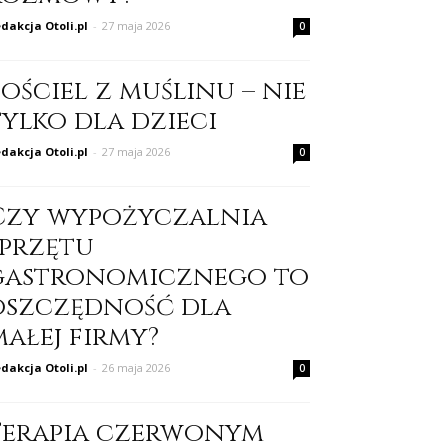
dakcja Otoli.pl
-
27 maja 2026
0
ościel z muślinu – nie
tylko dla dzieci
dakcja Otoli.pl
-
27 maja 2026
0
Czy wypożyczalnia
sprzętu
gastronomicznego to
oszczędność dla
małej firmy?
dakcja Otoli.pl
-
26 maja 2026
0
Terapia czerwonym