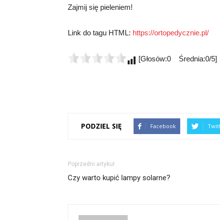
Zajmij się pieleniem!
Link do tagu HTML:
https://ortopedycznie.pl/
[Głosów:0 Średnia:0/5]
PODZIEL SIĘ
Facebook
Twit
Poprzedni artykuł
Czy warto kupić lampy solarne?