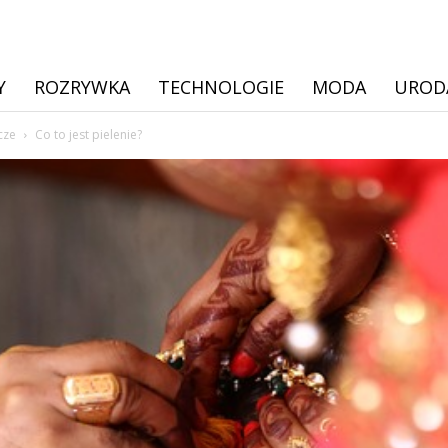
Y
ROZRYWKA
TECHNOLOGIE
MODA
UROD
cze
Co to jest pielenie?