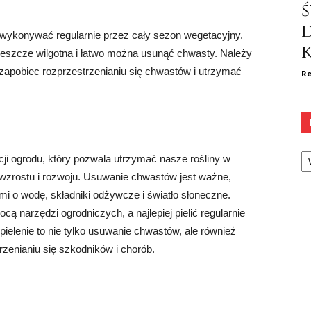
ś
a wykonywać regularnie przez cały sezon wegetacyjny.
k
t jeszcze wilgotna i łatwo można usunąć chwasty. Należy
y zapobiec rozprzestrzenianiu się chwastów i utrzymać
Re
Ka
cji ogrodu, który pozwala utrzymać nasze rośliny w
 wzrostu i rozwoju. Usuwanie chwastów jest ważne,
i o wodę, składniki odżywcze i światło słoneczne.
 narzędzi ogrodniczych, a najlepiej pielić regularnie
ielenie to nie tylko usuwanie chwastów, ale również
rzenianiu się szkodników i chorób.