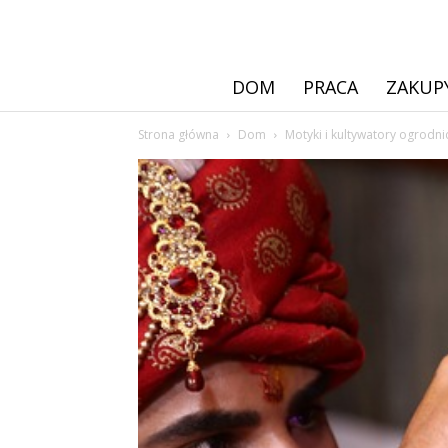
DOM
PRACA
ZAKUP
Strona główna
Dom
Motyki i kultywatory ogrodni