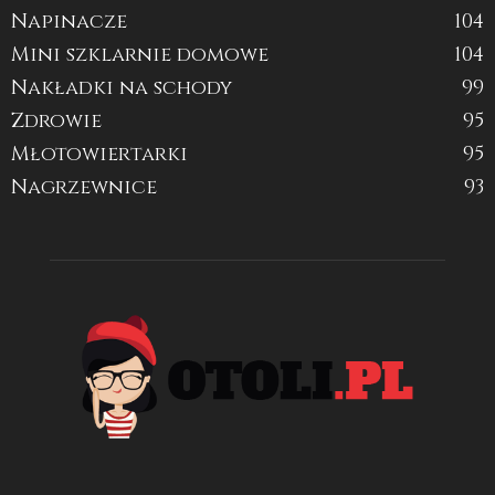
Napinacze
104
Mini szklarnie domowe
104
Nakładki na schody
99
Zdrowie
95
Młotowiertarki
95
Nagrzewnice
93