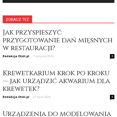
ZOBACZ TEŻ
Jak przyspieszyć
przygotowanie dań mięsnych
w restauracji?
Redakcja Otoli.pl
-
7 sierpnia 2026
0
Krewetkarium krok po kroku
— jak urządzić akwarium dla
krewetek?
Redakcja Otoli.pl
-
27 lipca 2026
0
Urządzenia do modelowania