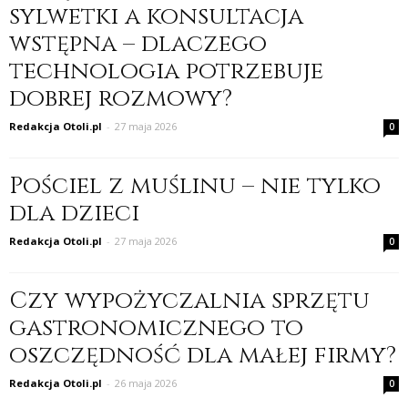
sylwetki a konsultacja
wstępna – dlaczego
technologia potrzebuje
dobrej rozmowy?
Redakcja Otoli.pl
-
27 maja 2026
0
Pościel z muślinu – nie tylko
dla dzieci
Redakcja Otoli.pl
-
27 maja 2026
0
Czy wypożyczalnia sprzętu
gastronomicznego to
oszczędność dla małej firmy?
Redakcja Otoli.pl
-
26 maja 2026
0