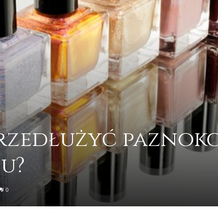
przedłużyć paznokc
nu?
0