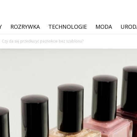
Y
ROZRYWKA
TECHNOLOGIE
MODA
UROD
Czy da się przedłużyć paznokcie bez szablonu?