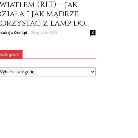
wiatłem (RLT) – jak
działa i jak mądrze
orzystać z lamp do...
dakcja Otoli.pl
-
28 grudnia 2025
0
Kategorie
tegorie