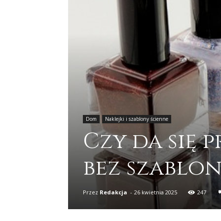
Dom
Naklejki i szablony ścienne
Czy da się 
bez szablo
Przez
Redakcja
-
26 kwietnia 2025
247