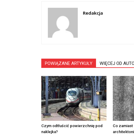
Redakcja
POWIĄZANE ARTYKUŁY
WIĘCEJ OD AUT
Czym odtłuścić powierzchnię pod
Co zamiast
naklejka?
architekto