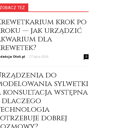
ZOBACZ TEŻ
Krewetkarium krok po
kroku — jak urządzić
akwarium dla
krewetek?
dakcja Otoli.pl
-
27 lipca 2026
0
Urządzenia do
modelowania sylwetki
a konsultacja wstępna
– dlaczego
technologia
potrzebuje dobrej
rozmowy?