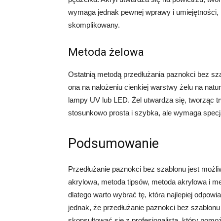
wymaga jednak pewnej wprawy i umiejętności,
skomplikowany.
Metoda żelowa
Ostatnią metodą przedłużania paznokci bez sza
ona na nałożeniu cienkiej warstwy żelu na nat
lampy UV lub LED. Żel utwardza się, tworząc tr
stosunkowo prosta i szybka, ale wymaga specja
Podsumowanie
Przedłużanie paznokci bez szablonu jest możl
akrylowa, metoda tipsów, metoda akrylowa i m
dlatego warto wybrać tę, która najlepiej odpo
jednak, że przedłużanie paznokci bez szablonu
skonsultować się z profesjonalistą, który pom