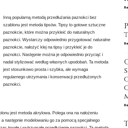
Re
Inną popularną metodą przedłużania paznokci bez
P
szablonu jest metoda tipsów. Tipsy to gotowe sztuczne
paznokcie, które można przykleić do naturalnych
paznokci. Wystarczy odpowiednio przygotować naturalne
Re
paznokcie, nałożyć klej na tipsy i przykleić je do
paznokci. Następnie można je odpowiednio przyciąć i
nadal stylizować według własnych upodobań. Ta metoda
jest stosunkowo prosta i szybka, ale wymaga
regularnego utrzymania i konserwacji przedłużonych
paznokci.
Re
lonu jest metoda akrylowa. Polega ona na nałożeniu
ć, a następnie modelowaniu go za pomocą specjalnego
rząc trwałe i wytrzymałe przedłużenie paznokci. Ta metoda