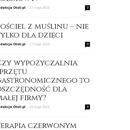
dakcja Otoli.pl
-
27 maja 2026
0
ościel z muślinu – nie
tylko dla dzieci
dakcja Otoli.pl
-
27 maja 2026
0
Czy wypożyczalnia
sprzętu
gastronomicznego to
oszczędność dla
małej firmy?
dakcja Otoli.pl
-
26 maja 2026
0
Terapia czerwonym