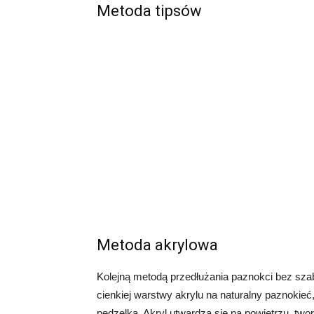
Metoda tipsów
Metoda akrylowa
Kolejną metodą przedłużania paznokci bez szab
cienkiej warstwy akrylu na naturalny paznokie
pędzelka. Akryl utwardza się na powietrzu, two