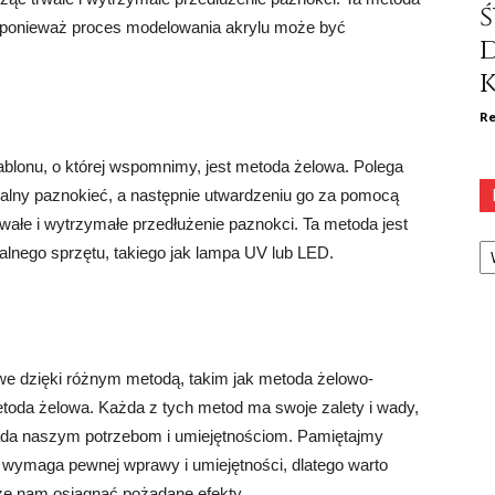
ś
 ponieważ proces modelowania akrylu może być
k
Re
blonu, o której wspomnimy, jest metoda żelowa. Polega
uralny paznokieć, a następnie utwardzeniu go za pomocą
wałe i wytrzymałe przedłużenie paznokci. Ta metoda jest
Ka
lnego sprzętu, takiego jak lampa UV lub LED.
iwe dzięki różnym metodą, takim jak metoda żelowo-
etoda żelowa. Każda z tych metod ma swoje zalety i wady,
wiada naszym potrzebom i umiejętnościom. Pamiętajmy
 wymaga pewnej wprawy i umiejętności, dlatego warto
oże nam osiągnąć pożądane efekty.