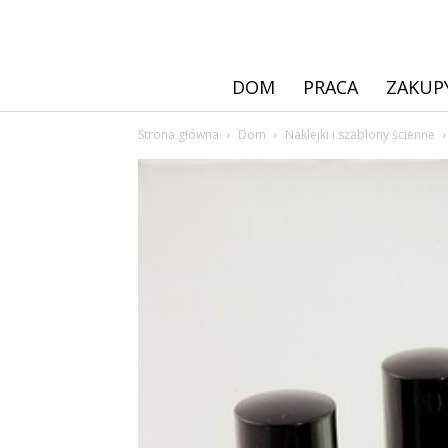
DOM
PRACA
ZAKUP
Strona główna
Dom
Naklejki i szablony ścienne