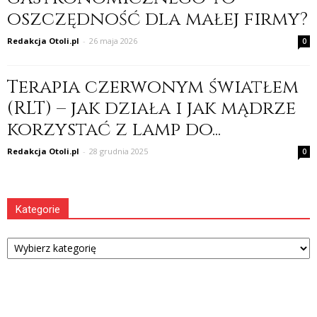
oszczędność dla małej firmy?
Redakcja Otoli.pl
-
26 maja 2026
0
Terapia czerwonym światłem
(RLT) – jak działa i jak mądrze
korzystać z lamp do...
Redakcja Otoli.pl
-
28 grudnia 2025
0
Kategorie
Kategorie