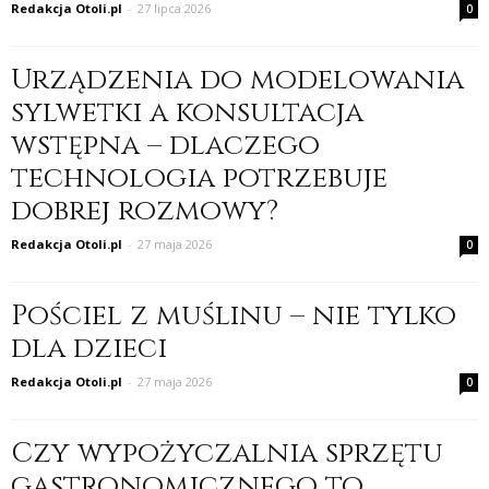
Redakcja Otoli.pl
-
27 lipca 2026
0
Urządzenia do modelowania
sylwetki a konsultacja
wstępna – dlaczego
technologia potrzebuje
dobrej rozmowy?
Redakcja Otoli.pl
-
27 maja 2026
0
Pościel z muślinu – nie tylko
dla dzieci
Redakcja Otoli.pl
-
27 maja 2026
0
Czy wypożyczalnia sprzętu
gastronomicznego to