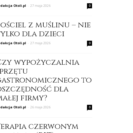
dakcja Otoli.pl
-
27 maja 2026
0
ościel z muślinu – nie
tylko dla dzieci
dakcja Otoli.pl
-
27 maja 2026
0
Czy wypożyczalnia
sprzętu
gastronomicznego to
oszczędność dla
małej firmy?
dakcja Otoli.pl
-
26 maja 2026
0
Terapia czerwonym