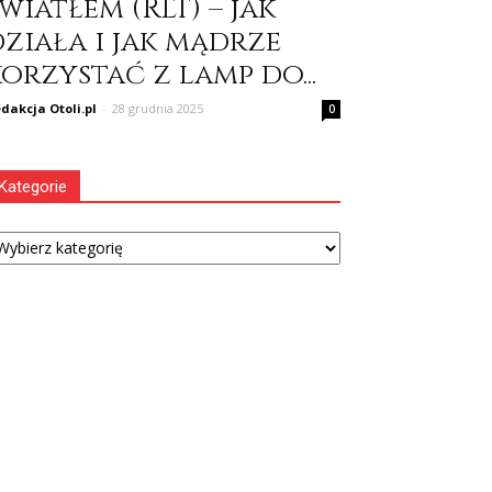
wiatłem (RLT) – jak
działa i jak mądrze
orzystać z lamp do...
dakcja Otoli.pl
-
28 grudnia 2025
0
Kategorie
tegorie