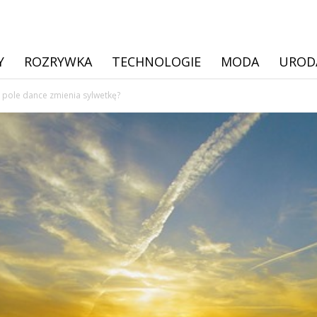
Y
ROZRYWKA
TECHNOLOGIE
MODA
UROD
 pole dance zmienia sylwetkę?