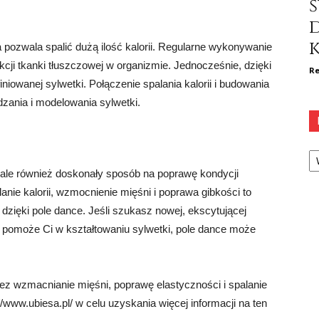
ś
k
 pozwala spalić dużą ilość kalorii. Regularne wykonywanie
cji tkanki tłuszczowej w organizmie. Jednocześnie, dzięki
Re
iniowanej sylwetki. Połączenie spalania kalorii i budowania
ania i modelowania sylwetki.
Ka
i, ale również doskonały sposób na poprawę kondycji
lanie kalorii, wzmocnienie mięśni i poprawa gibkości to
 dzięki pole dance. Jeśli szukasz nowej, ekscytującej
e pomoże Ci w kształtowaniu sylwetki, pole dance może
ez wzmacnianie mięśni, poprawę elastyczności i spalanie
/www.ubiesa.pl/ w celu uzyskania więcej informacji na ten