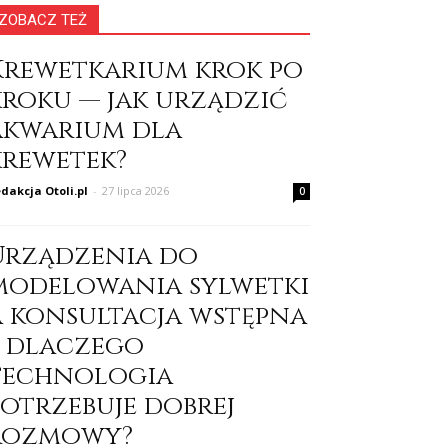
ZOBACZ TEŻ
Krewetkarium krok po
kroku — jak urządzić
akwarium dla
krewetek?
dakcja Otoli.pl
-
27 lipca 2026
0
Urządzenia do
modelowania sylwetki
a konsultacja wstępna
– dlaczego
technologia
potrzebuje dobrej
rozmowy?