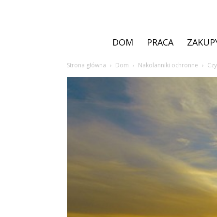
DOM
PRACA
ZAKUP
Strona główna
Dom
Nakolanniki ochronne
Czy