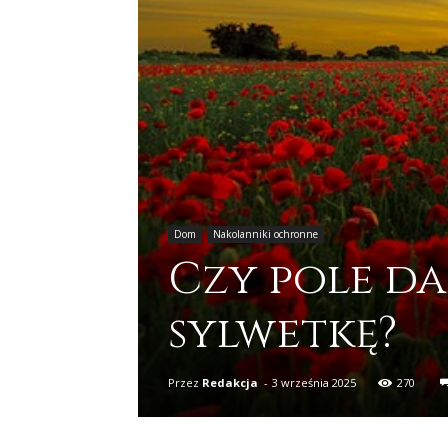
Dom
Nakolanniki ochronne
Czy pole d
sylwetkę?
Przez
Redakcja
-
3 września 2025
270