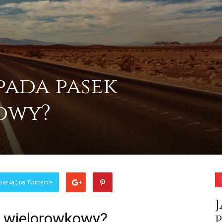
pada pasek
owy?
0
ierkaj) na Twitterze
 wielorowkowy?