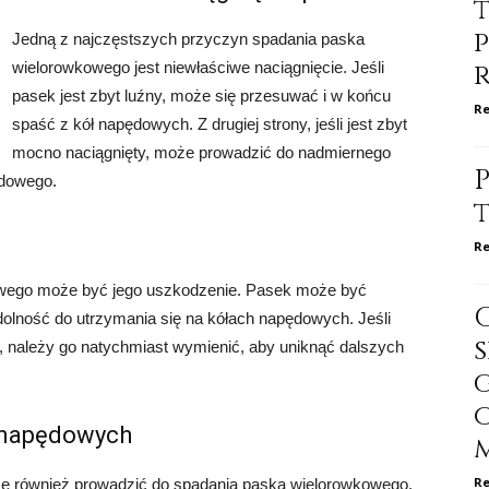
Jedną z najczęstszych przyczyn spadania paska
wielorowkowego jest niewłaściwe naciągnięcie. Jeśli
pasek jest zbyt luźny, może się przesuwać i w końcu
Re
spaść z kół napędowych. Z drugiej strony, jeśli jest zbyt
mocno naciągnięty, może prowadzić do nadmiernego
P
ędowego.
Re
owego może być jego uszkodzenie. Pasek może być
zdolność do utrzymania się na kółach napędowych. Jeśli
 należy go natychmiast wymienić, aby uniknąć dalszych
 napędowych
Re
e również prowadzić do spadania paska wielorowkowego.