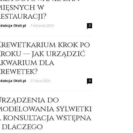
mięsnych w
restauracji?
dakcja Otoli.pl
-
7 sierpnia 2026
0
Krewetkarium krok po
kroku — jak urządzić
akwarium dla
krewetek?
dakcja Otoli.pl
-
27 lipca 2026
0
Urządzenia do
modelowania sylwetki
a konsultacja wstępna
– dlaczego