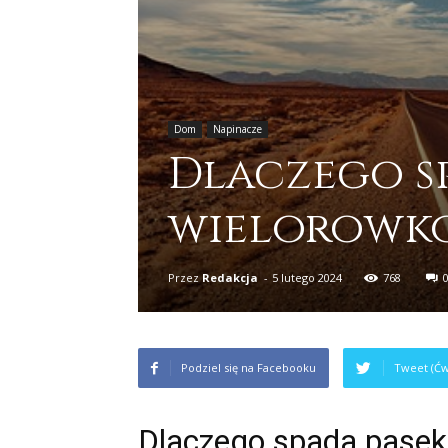
Dom
Napinacze
Dlaczego s
wielorowk
Przez
Redakcja
-
5 lutego 2024
768
Podziel się na Facebooku
Tweet (Ćw
Dlaczego spada pasek