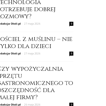
technologia
potrzebuje dobrej
rozmowy?
dakcja Otoli.pl
-
27 maja 2026
0
ościel z muślinu – nie
tylko dla dzieci
dakcja Otoli.pl
-
27 maja 2026
0
Czy wypożyczalnia
sprzętu
gastronomicznego to
oszczędność dla
małej firmy?
dakcja Otoli.pl
-
26 maja 2026
0