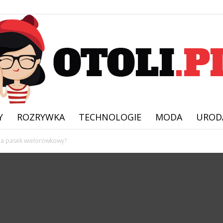
Y
ROZRYWKA
TECHNOLOGIE
MODA
UROD
Otoli.pl
a pasek wielorowkowy?