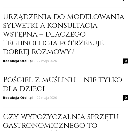
Urządzenia do modelowania
sylwetki a konsultacja
wstępna – dlaczego
technologia potrzebuje
dobrej rozmowy?
Redakcja Otoli.pl
-
27 maja 2026
0
Pościel z muślinu – nie tylko
dla dzieci
Redakcja Otoli.pl
-
27 maja 2026
0
Czy wypożyczalnia sprzętu
gastronomicznego to