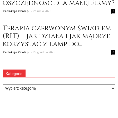
oszczędność dla małej firmy?
Redakcja Otoli.pl
-
26 maja 2026
0
Terapia czerwonym światłem
(RLT) – jak działa i jak mądrze
korzystać z lamp do...
Redakcja Otoli.pl
-
28 grudnia 2025
0
Kategorie
Kategorie