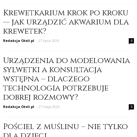
Krewetkarium krok po kroku
— jak urządzić akwarium dla
krewetek?
Redakcja Otoli.pl
-
27 lipca 2026
0
Urządzenia do modelowania
sylwetki a konsultacja
wstępna – dlaczego
technologia potrzebuje
dobrej rozmowy?
Redakcja Otoli.pl
-
27 maja 2026
0
Pościel z muślinu – nie tylko
dla dzieci