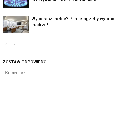
Wybierasz meble? Pamiętaj, żeby wybrać
mądrze!
ZOSTAW ODPOWIEDŹ