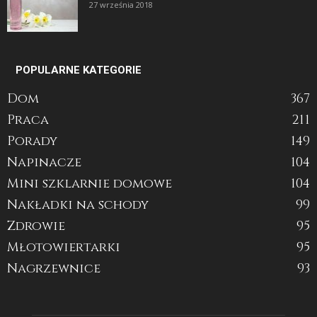
27 września 2018
POPULARNE KATEGORIE
Dom
367
Praca
211
Porady
149
Napinacze
104
Mini szklarnie domowe
104
Nakładki na schody
99
Zdrowie
95
Młotowiertarki
95
Nagrzewnice
93