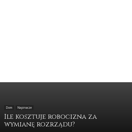
Dom
Napinacze
Ile kosztuje robocizna za
wymianę rozrządu?