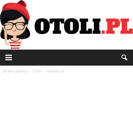
Otoli.pl
Strona główna
Dom
Napinacze