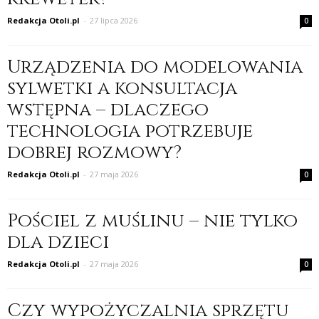
Redakcja Otoli.pl
-
27 lipca 2026
0
Urządzenia do modelowania
sylwetki a konsultacja
wstępna – dlaczego
technologia potrzebuje
dobrej rozmowy?
Redakcja Otoli.pl
-
27 maja 2026
0
Pościel z muślinu – nie tylko
dla dzieci
Redakcja Otoli.pl
-
27 maja 2026
0
Czy wypożyczalnia sprzętu