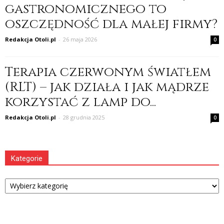
gastronomicznego to
oszczędność dla małej firmy?
Redakcja Otoli.pl
-
26 maja 2026
0
Terapia czerwonym światłem
(RLT) – jak działa i jak mądrze
korzystać z lamp do...
Redakcja Otoli.pl
-
28 grudnia 2025
0
Kategorie
Kategorie