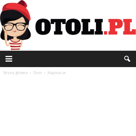
Otoli.pl
Strona główna
Dom
Napinacze