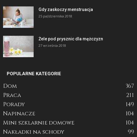
Gdy zaskoczy menstruacja
25 października 2018
Żele pod prysznic dla mężczyzn
27 września 2018
POPULARNE KATEGORIE
Dom
367
Praca
211
Porady
149
Napinacze
104
Mini szklarnie domowe
104
Nakładki na schody
99