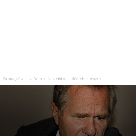
Strona główna
Dom
Nakrętki do szlifierek kątowych