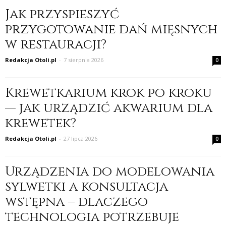
Jak przyspieszyć
przygotowanie dań mięsnych
w restauracji?
Redakcja Otoli.pl
-
7 sierpnia 2026
0
Krewetkarium krok po kroku
— jak urządzić akwarium dla
krewetek?
Redakcja Otoli.pl
-
27 lipca 2026
0
Urządzenia do modelowania
sylwetki a konsultacja
wstępna – dlaczego
technologia potrzebuje