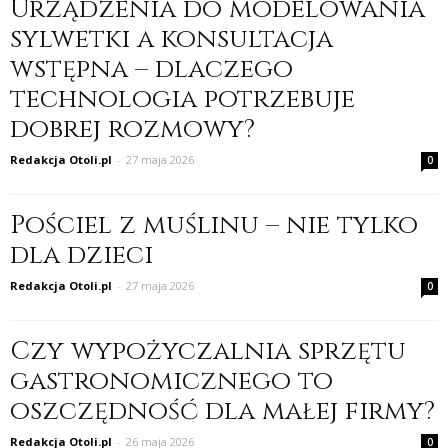
Urządzenia do modelowania
sylwetki a konsultacja
wstępna – dlaczego
technologia potrzebuje
dobrej rozmowy?
Redakcja Otoli.pl
-
27 maja 2026
0
Pościel z muślinu – nie tylko
dla dzieci
Redakcja Otoli.pl
-
27 maja 2026
0
Czy wypożyczalnia sprzętu
gastronomicznego to
oszczędność dla małej firmy?
Redakcja Otoli.pl
-
26 maja 2026
0