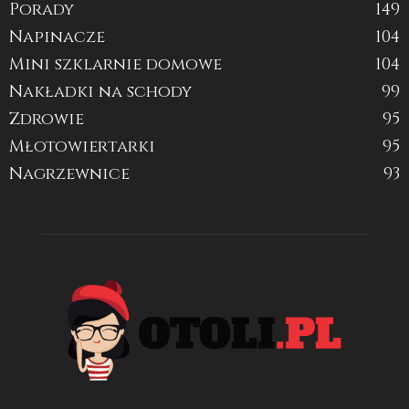
Porady
149
Napinacze
104
Mini szklarnie domowe
104
Nakładki na schody
99
Zdrowie
95
Młotowiertarki
95
Nagrzewnice
93