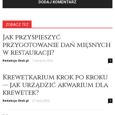
ZOBACZ TEŻ
Jak przyspieszyć
przygotowanie dań mięsnych
w restauracji?
Redakcja Otoli.pl
-
7 sierpnia 2026
0
Krewetkarium krok po kroku
— jak urządzić akwarium dla
krewetek?
Redakcja Otoli.pl
-
27 lipca 2026
0