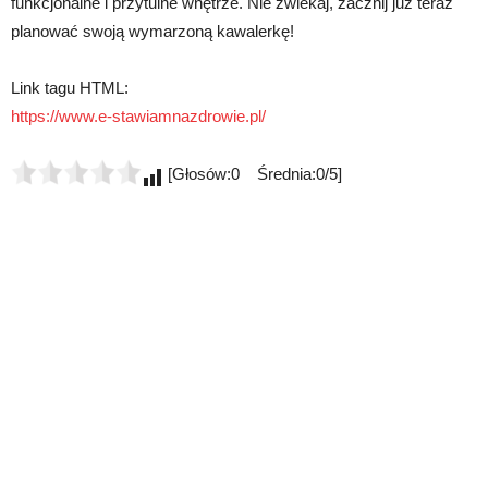
funkcjonalne i przytulne wnętrze. Nie zwlekaj, zacznij już teraz
planować swoją wymarzoną kawalerkę!
Link tagu HTML:
https://www.e-stawiamnazdrowie.pl/
[Głosów:0 Średnia:0/5]