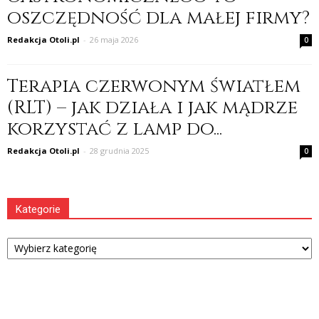
oszczędność dla małej firmy?
Redakcja Otoli.pl
-
26 maja 2026
0
Terapia czerwonym światłem
(RLT) – jak działa i jak mądrze
korzystać z lamp do...
Redakcja Otoli.pl
-
28 grudnia 2025
0
Kategorie
Kategorie