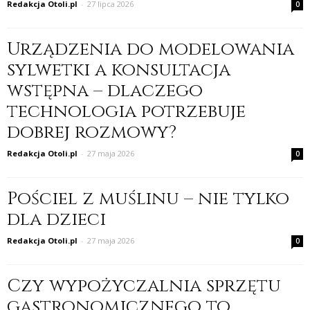
Redakcja Otoli.pl
-
27 lipca 2026
0
Urządzenia do modelowania
sylwetki a konsultacja
wstępna – dlaczego
technologia potrzebuje
dobrej rozmowy?
Redakcja Otoli.pl
-
27 maja 2026
0
Pościel z muślinu – nie tylko
dla dzieci
Redakcja Otoli.pl
-
27 maja 2026
0
Czy wypożyczalnia sprzętu
gastronomicznego to