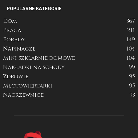
POPULARNE KATEGORIE
Dom
367
Praca
211
Porady
149
Napinacze
104
Mini szklarnie domowe
104
Nakładki na schody
99
Zdrowie
95
Młotowiertarki
95
Nagrzewnice
93