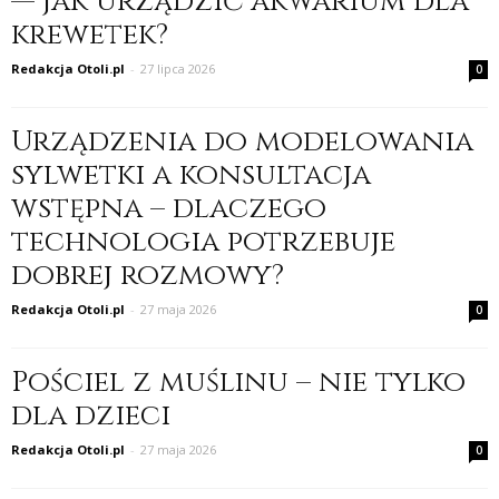
— jak urządzić akwarium dla
krewetek?
Redakcja Otoli.pl
-
27 lipca 2026
0
Urządzenia do modelowania
sylwetki a konsultacja
wstępna – dlaczego
technologia potrzebuje
dobrej rozmowy?
Redakcja Otoli.pl
-
27 maja 2026
0
Pościel z muślinu – nie tylko
dla dzieci
Redakcja Otoli.pl
-
27 maja 2026
0