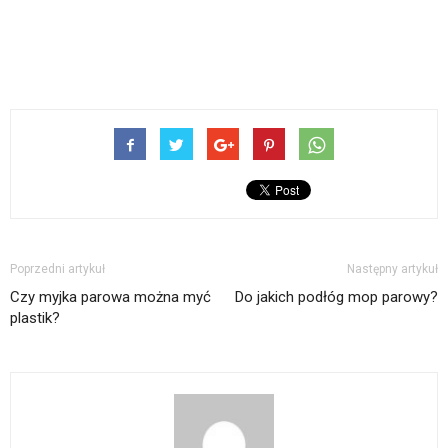
Poprzedni artykuł
Następny artykuł
Czy myjka parowa można myć
Do jakich podłóg mop parowy?
plastik?