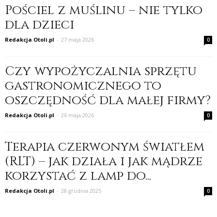
Pościel z muślinu – nie tylko
dla dzieci
Redakcja Otoli.pl
-
27 maja 2026
0
Czy wypożyczalnia sprzętu
gastronomicznego to
oszczędność dla małej firmy?
Redakcja Otoli.pl
-
26 maja 2026
0
Terapia czerwonym światłem
(RLT) – jak działa i jak mądrze
korzystać z lamp do...
Redakcja Otoli.pl
-
28 grudnia 2025
0