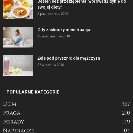
Jesień bez przeziębienia: wprowadź dynię do
swojej diety!
2 października 2019
Gdy zaskoczy menstruacja
25 października 2018
Żele pod prysznic dla mężczyzn
27 września 2018
POPULARNE KATEGORIE
Dom
367
Praca
210
Porady
149
Napinacze
104