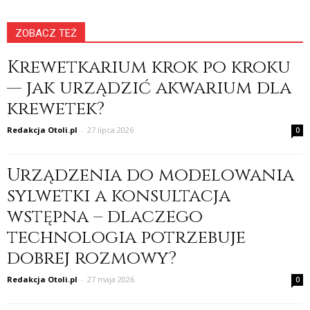
ZOBACZ TEŻ
Krewetkarium krok po kroku
— jak urządzić akwarium dla
krewetek?
Redakcja Otoli.pl
-
27 lipca 2026
0
Urządzenia do modelowania
sylwetki a konsultacja
wstępna – dlaczego
technologia potrzebuje
dobrej rozmowy?
Redakcja Otoli.pl
-
27 maja 2026
0