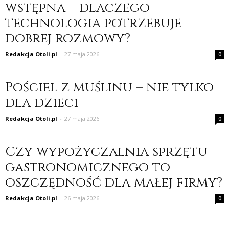
wstępna – dlaczego
technologia potrzebuje
dobrej rozmowy?
Redakcja Otoli.pl
-
27 maja 2026
0
Pościel z muślinu – nie tylko
dla dzieci
Redakcja Otoli.pl
-
27 maja 2026
0
Czy wypożyczalnia sprzętu
gastronomicznego to
oszczędność dla małej firmy?
Redakcja Otoli.pl
-
26 maja 2026
0