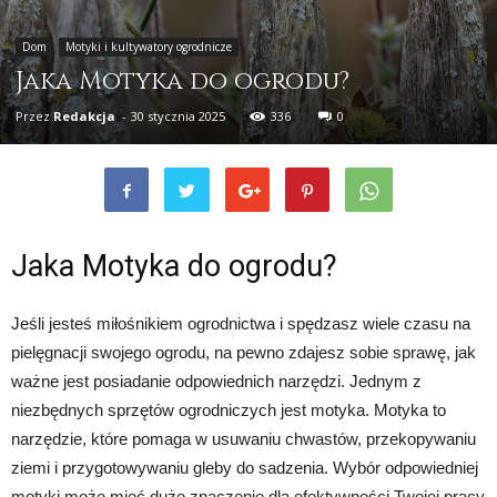
Dom
Motyki i kultywatory ogrodnicze
Jaka Motyka do ogrodu?
Przez
Redakcja
-
30 stycznia 2025
336
0
Jaka Motyka do ogrodu?
Jeśli jesteś miłośnikiem ogrodnictwa i spędzasz wiele czasu na
pielęgnacji swojego ogrodu, na pewno zdajesz sobie sprawę, jak
ważne jest posiadanie odpowiednich narzędzi. Jednym z
niezbędnych sprzętów ogrodniczych jest motyka. Motyka to
narzędzie, które pomaga w usuwaniu chwastów, przekopywaniu
ziemi i przygotowywaniu gleby do sadzenia. Wybór odpowiedniej
motyki może mieć duże znaczenie dla efektywności Twojej pracy