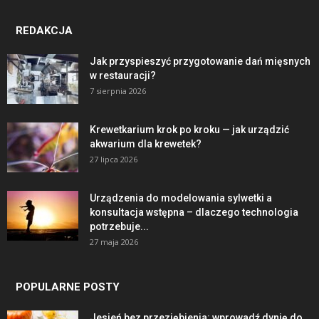
REDAKCJA
Jak przyspieszyć przygotowanie dań mięsnych
w restauracji?
7 sierpnia 2026
Krewetkarium krok po kroku — jak urządzić
akwarium dla krewetek?
27 lipca 2026
Urządzenia do modelowania sylwetki a
konsultacja wstępna – dlaczego technologia
potrzebuje...
27 maja 2026
POPULARNE POSTY
Jesień bez przeziębienia: wprowadź dynię do