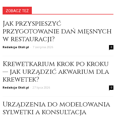
ZOBACZ TEŻ
Jak przyspieszyć
przygotowanie dań mięsnych
w restauracji?
Redakcja Otoli.pl
-
7 sierpnia 2026
0
Krewetkarium krok po kroku
— jak urządzić akwarium dla
krewetek?
Redakcja Otoli.pl
-
27 lipca 2026
0
Urządzenia do modelowania
sylwetki a konsultacja