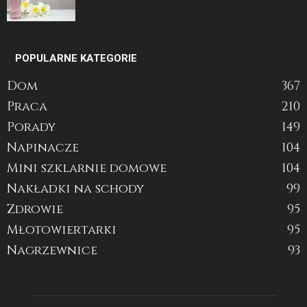
POPULARNE KATEGORIE
Dom
367
Praca
210
Porady
149
Napinacze
104
Mini szklarnie domowe
104
Nakładki na schody
99
Zdrowie
95
Młotowiertarki
95
Nagrzewnice
93