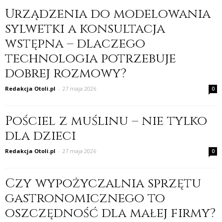
Urządzenia do modelowania
sylwetki a konsultacja
wstępna – dlaczego
technologia potrzebuje
dobrej rozmowy?
Redakcja Otoli.pl
-
27 maja 2026
0
Pościel z muślinu – nie tylko
dla dzieci
Redakcja Otoli.pl
-
27 maja 2026
0
Czy wypożyczalnia sprzętu
gastronomicznego to
oszczędność dla małej firmy?