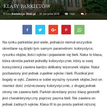
Klasy parkietów
Przez
Redakcja Otoli.pl
-
30 sierpnia 2018
1420
0
Na rynku parkietów jest wiele, jednakże niemal wszystkie
określane są dzięki tym samym parametrom: kolorystyce,
rysunku słojów, ilości sęków i pojawianie się bieli. Natur to klasa,
która określa parkiet jednolity kolorystycznie, który w swej
konsystencji zawiera bardzo delikatny wizerunek słojów. Natur
pozbawiony jest jednak zupełnie sęków i bieli. Rustikal jest
bogaty w sęki. Zawiera w sobie wyraźny rysunek słojów.Jest on
również dość zróżnicowany kolorystycznie, z drugiej jednak
strony nie zawiera bieli. Parkiet określany przez klasę gestreift
jest charakterystyczny poprzez pasma bieli. Nie zawiera on
jednak żadnych sęków. Klasa III to po prostu parkiet niższej