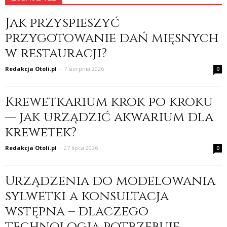
Jak przyspieszyć
przygotowanie dań mięsnych
w restauracji?
Redakcja Otoli.pl
-
7 sierpnia 2026
0
Krewetkarium krok po kroku
— jak urządzić akwarium dla
krewetek?
Redakcja Otoli.pl
-
27 lipca 2026
0
Urządzenia do modelowania
sylwetki a konsultacja
wstępna – dlaczego
technologia potrzebuje