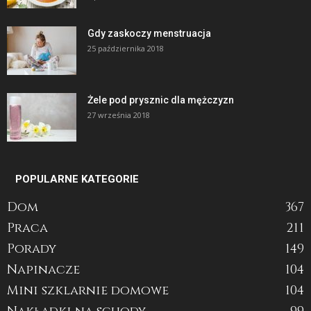
Gdy zaskoczy menstruacja
25 października 2018
Żele pod prysznic dla mężczyzn
27 września 2018
POPULARNE KATEGORIE
Dom
367
Praca
211
Porady
149
Napinacze
104
Mini szklarnie domowe
104