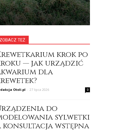
ZOBACZ TEŻ
Krewetkarium krok po
kroku — jak urządzić
akwarium dla
krewetek?
dakcja Otoli.pl
-
27 lipca 2026
0
Urządzenia do
modelowania sylwetki
a konsultacja wstępna