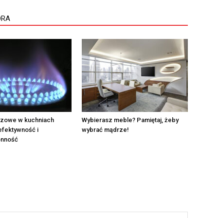
ORA
azowe w kuchniach
Wybierasz meble? Pamiętaj, żeby
efektywność i
wybrać mądrze!
onność