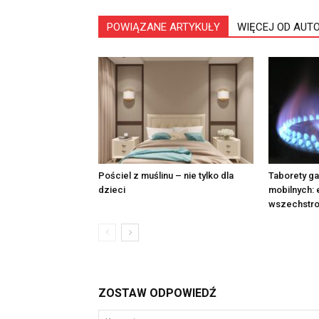
POWIĄZANE ARTYKUŁY
WIĘCEJ OD AUT
Pościel z muślinu – nie tylko dla
Taborety g
dzieci
mobilnych: 
wszechstr
ZOSTAW ODPOWIEDŹ