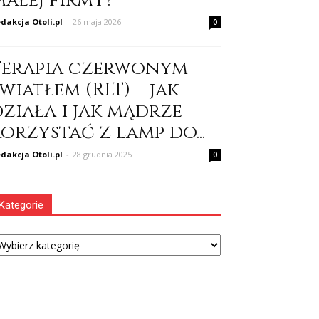
małej firmy?
dakcja Otoli.pl
-
26 maja 2026
0
Terapia czerwonym
wiatłem (RLT) – jak
działa i jak mądrze
orzystać z lamp do...
dakcja Otoli.pl
-
28 grudnia 2025
0
Kategorie
tegorie