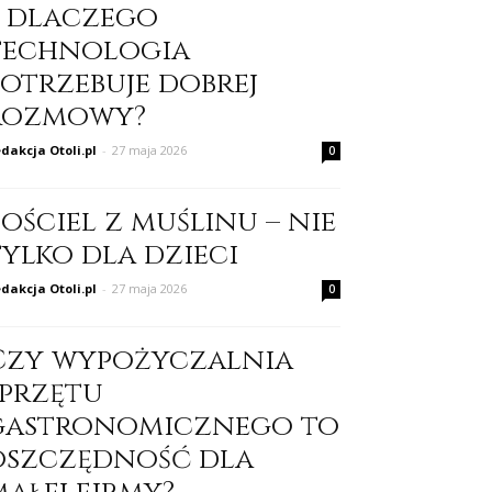
– dlaczego
technologia
potrzebuje dobrej
rozmowy?
dakcja Otoli.pl
-
27 maja 2026
0
ościel z muślinu – nie
tylko dla dzieci
dakcja Otoli.pl
-
27 maja 2026
0
Czy wypożyczalnia
sprzętu
gastronomicznego to
oszczędność dla