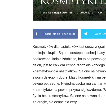
Kosmetyki 
Przez
Redakcja Otoli.pl
-
10 lutego 2019
11
Podziel się na Facebooku
Tweet (Ćw
Kosmetyków dla nastolatków jest coraz więcej,
spokojnie kupić. Są one dostępne, dobrej klasy
opakowane, ładnie zdobione, bo to na pewno go
dzień, jest to całkiem cenna rzecz dla każdeg
kosmetyków dla nastolatków. Są one na pewno w
swoim dzieciom dobrej klasy kosmetyki i na pe
pewno potrzebne. Niejedna osoba ma zamiar ku
kosmetyków na pewno przyda się każdemu. Pani
życia bez kosmetyków. Są one na pewno dobrej 
za drogie, ale cenne dla cery.