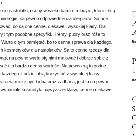
b
znie nastolatki, osoby w wieku bardzo młodym, które chcą
 niedrogie, na pewno odpowiednie dla alergików. Są one
ować, bo są one cenne, ciekawe i wysokiej klasy. Dla
y i tym podobne specyfiki. Kremy, pudry oraz róże to
Re
. Warto o tym pamiętać, bo to cenna sprawa dla każdego.
ch kosmetyków dla nastolatków. Są to cenne rzeczy dla
agi, na pewno warto się nimi malować i dobrze sobie z
P
ować i to bardzo cenna wartość. Na pewno są to godne
 każdego. Ludzie lubią korzystać z wysokiej klasy
Re
a cera może być ładna oraz zadbana, jest to na pewno
 wspaniałe kosmetyki najwyższej klasy, cenne i ciekawe.