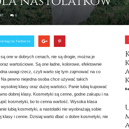
dla nastolatków
47
0
ierkaj) na Twitterze
 są one w dobrych cenach, nie są drogie, można je
 oraz wartościowe. Są one ładne, kolorowe, efektownie
dna uwagi rzecz, czyli warto się tym zajmować na co
o. Na pewno niejedna osoba chce używać takich
ysokiej klasy oraz dużej wartości. Panie lubią kupować
Re
wno dobrej klasy. Kosmetyki są cenne, godne zakupu i na
pić kosmetyki, bo to cenna wartość. Wysoka klasa
e lubią kosmetyki, a nastolatki nie wyobrażają sobie
klasy i cenne. Dzisiaj warto dbać o dobre kosmetyki, nie