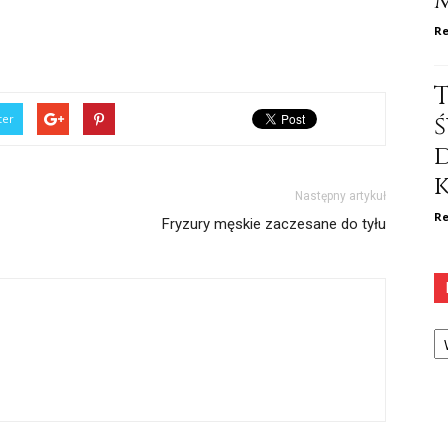
Re
ś
ter
k
Następny artykuł
Re
Fryzury męskie zaczesane do tyłu
Ka