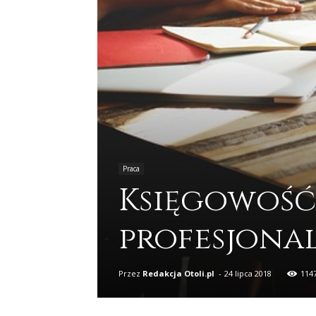
Praca
Księgowość
profesjonal
Przez
Redakcja Otoli.pl
-
24 lipca 2018
114