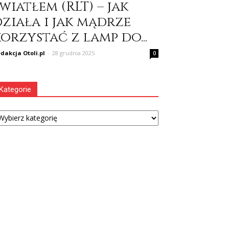
wiatłem (RLT) – jak
działa i jak mądrze
orzystać z lamp do...
dakcja Otoli.pl
-
28 grudnia 2025
0
Kategorie
tegorie