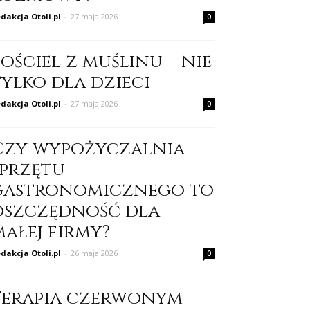
dakcja Otoli.pl
-
27 maja 2026
0
ościel z muślinu – nie
tylko dla dzieci
dakcja Otoli.pl
-
27 maja 2026
0
Czy wypożyczalnia
sprzętu
gastronomicznego to
oszczędność dla
małej firmy?
dakcja Otoli.pl
-
26 maja 2026
0
Terapia czerwonym