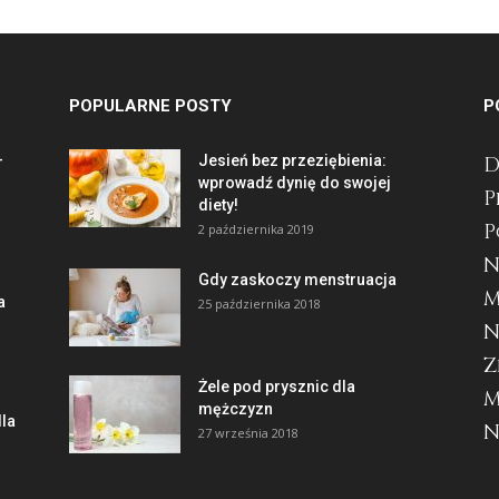
POPULARNE POSTY
P
—
Jesień bez przeziębienia:
wprowadź dynię do swojej
P
diety!
P
2 października 2019
N
Gdy zaskoczy menstruacja
M
a
25 października 2018
N
Z
Żele pod prysznic dla
M
mężczyzn
dla
N
27 września 2018