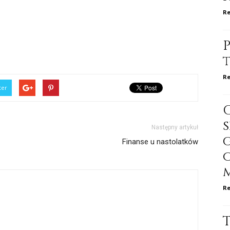
Re
P
Re
ter
Następny artykuł
Finanse u nastolatków
Re