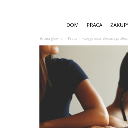
DOM
PRACA
ZAKUP
Strona główna
Praca
Księgowość zlecona profesj