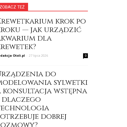
ZOBACZ TEŻ
Krewetkarium krok po
kroku — jak urządzić
akwarium dla
krewetek?
dakcja Otoli.pl
-
27 lipca 2026
0
Urządzenia do
modelowania sylwetki
a konsultacja wstępna
– dlaczego
technologia
potrzebuje dobrej
rozmowy?