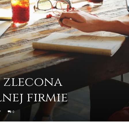
 zlecona
nej firmie
7
0