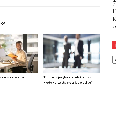
ś
k
ORA
Re
Ka
wice – co warto
Tłumacz języka angielskiego –
kiedy korzysta się z jego usług?