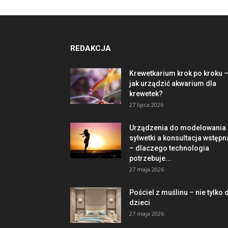
REDAKCJA
Krewetkarium krok po kroku 
jak urządzić akwarium dla
krewetek?
27 lipca 2026
Urządzenia do modelowania
sylwetki a konsultacja wstępn
– dlaczego technologia
potrzebuje...
27 maja 2026
Pościel z muślinu – nie tylko 
dzieci
27 maja 2026