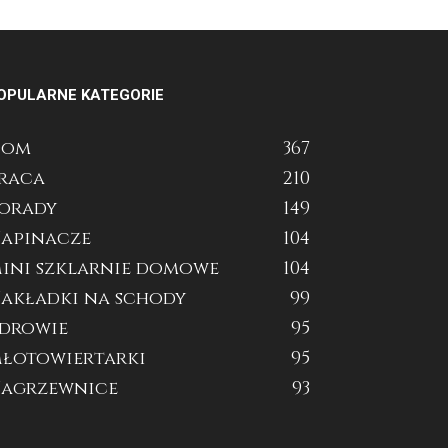
OPULARNE KATEGORIE
Dom
367
raca
210
orady
149
apinacze
104
ini szklarnie domowe
104
akładki na schody
99
drowie
95
łotowiertarki
95
agrzewnice
93