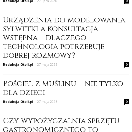
Redakcja Otoli.pl
-
27 lipca 2026
0
Urządzenia do modelowania
sylwetki a konsultacja
wstępna – dlaczego
technologia potrzebuje
dobrej rozmowy?
Redakcja Otoli.pl
-
27 maja 2026
0
Pościel z muślinu – nie tylko
dla dzieci
Redakcja Otoli.pl
-
27 maja 2026
0
Czy wypożyczalnia sprzętu
gastronomicznego to