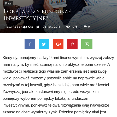
Praca
Lokata, czy fundusze
inwestycyjne?
Przez
Redakcja Otoli.pl
-
24 lipca 2018
1073
0
Kiedy dysponujemy nadwyżkami finansowymi, zazwyczaj zależy
nam na tym, by mieć szansę na ich praktyczne pomnożenie. A
możliwości realizacji tego właśnie zamierzenia jest naprawdę
wiele, ponieważ możemy pozwolić sobie na naprawdę wiele
rozwiązań w tej kwestii, gdyż banki dają nam wiele możliwości.
Zazwyczaj jednak, zastanawiamy się przede wszystkim
pomiędzy wyborem pomiędzy lokatą, a funduszami
inwestycyjnymi, ponieważ te dwa rozwiązania dają największe
szanse na dość wymierny zysk. Różnica pomiędzy nimi jest