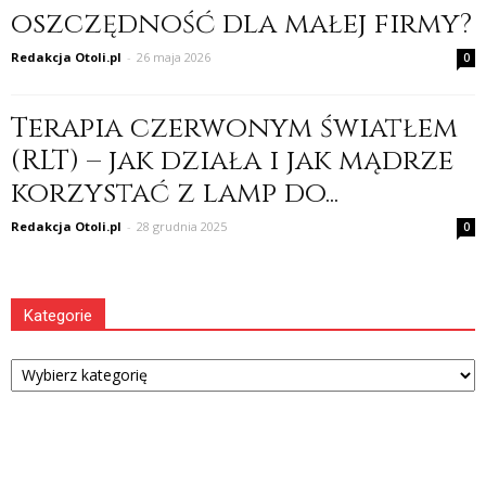
oszczędność dla małej firmy?
Redakcja Otoli.pl
-
26 maja 2026
0
Terapia czerwonym światłem
(RLT) – jak działa i jak mądrze
korzystać z lamp do...
Redakcja Otoli.pl
-
28 grudnia 2025
0
Kategorie
Kategorie