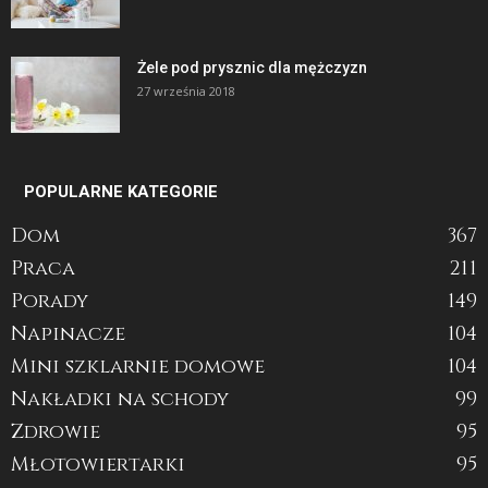
Żele pod prysznic dla mężczyzn
27 września 2018
POPULARNE KATEGORIE
Dom
367
Praca
211
Porady
149
Napinacze
104
Mini szklarnie domowe
104
Nakładki na schody
99
Zdrowie
95
Młotowiertarki
95