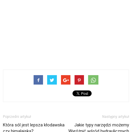
Poprzedni artykuł
Następny artykuł
Która sól jest lepsza kłodawska
Jakie typy narzędzi możemy
czy himalajską?
Wyróżnić wśród hydraulicznych