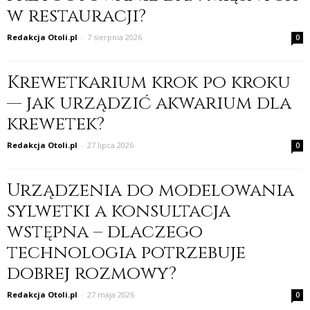
w restauracji?
Redakcja Otoli.pl
-
7 sierpnia 2026
0
Krewetkarium krok po kroku
— jak urządzić akwarium dla
krewetek?
Redakcja Otoli.pl
-
27 lipca 2026
0
Urządzenia do modelowania
sylwetki a konsultacja
wstępna – dlaczego
technologia potrzebuje
dobrej rozmowy?
Redakcja Otoli.pl
-
27 maja 2026
0