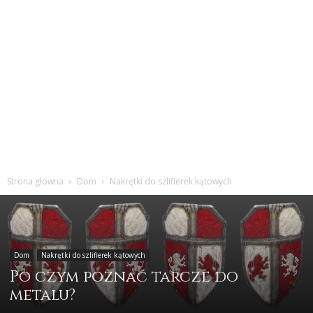
Strona główna
Dom
Nakrętki do szlifierek kątowych
Dom
Nakrętki do szlifierek kątowych
Po czym poznać tarcze do
metalu?