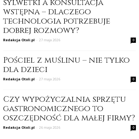
sylwetki a konsultacja
wstępna – dlaczego
technologia potrzebuje
dobrej rozmowy?
Redakcja Otoli.pl
-
27 maja 2026
0
Pościel z muślinu – nie tylko
dla dzieci
Redakcja Otoli.pl
-
27 maja 2026
0
Czy wypożyczalnia sprzętu
gastronomicznego to
oszczędność dla małej firmy?
Redakcja Otoli.pl
-
26 maja 2026
0