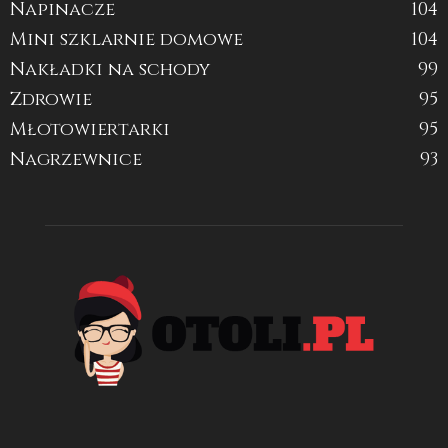
Napinacze
104
Mini szklarnie domowe
104
Nakładki na schody
99
Zdrowie
95
Młotowiertarki
95
Nagrzewnice
93