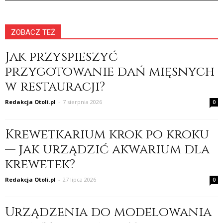
ZOBACZ TEŻ
Jak przyspieszyć
przygotowanie dań mięsnych
w restauracji?
Redakcja Otoli.pl
-
7 sierpnia 2026
0
Krewetkarium krok po kroku
— jak urządzić akwarium dla
krewetek?
Redakcja Otoli.pl
-
27 lipca 2026
0
Urządzenia do modelowania