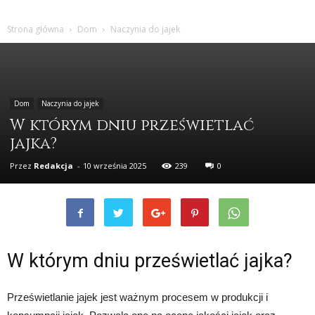
Strona główna
Dom
Naczynia do jajek
Dom
Naczynia do jajek
W którym dniu prześwietlać
jajka?
Przez
Redakcja
-
10 września 2025
239
0
W którym dniu prześwietlać jajka?
Prześwietlanie jajek jest ważnym procesem w produkcji i