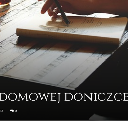
 domowej doniczc
63
0