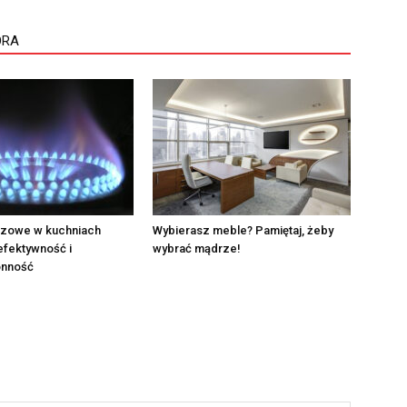
ORA
azowe w kuchniach
Wybierasz meble? Pamiętaj, żeby
efektywność i
wybrać mądrze!
onność