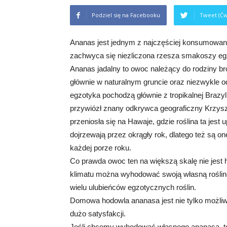
Podziel się na Facebooku
Tweet (Ćw
Ananas jest jednym z najczęściej konsumow
zachwyca się niezliczona rzesza smakoszy eg
Ananas jadalny to owoc należący do rodziny bro
głównie w naturalnym gruncie oraz niezwykle o
egzotyka pochodzą głównie z tropikalnej Brazy
przywiózł znany odkrywca geograficzny Krzys
przeniosła się na Hawaje, gdzie roślina ta je
dojrzewają przez okrągły rok, dlatego też są 
każdej porze roku.
Co prawda owoc ten na większą skalę nie jes
klimatu można wyhodować swoją własną roślinę
wielu ulubieńców egzotycznych roślin.
Domowa hodowla ananasa jest nie tylko możliw
dużo satysfakcji.
Jeśli chcemy wyhodować własnego ananasa, to 