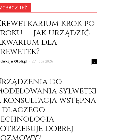
ZOBACZ TEŻ
Krewetkarium krok po
kroku — jak urządzić
akwarium dla
krewetek?
dakcja Otoli.pl
-
27 lipca 2026
0
Urządzenia do
modelowania sylwetki
a konsultacja wstępna
– dlaczego
technologia
potrzebuje dobrej
rozmowy?