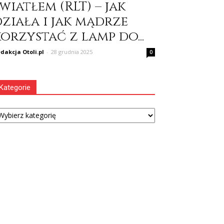
wiatłem (RLT) – jak
działa i jak mądrze
orzystać z lamp do...
dakcja Otoli.pl
-
28 grudnia 2025
0
Kategorie
tegorie