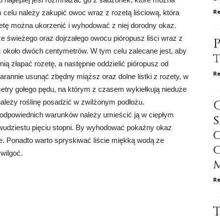
Re
elu należy zakupić owoc wraz z rozetą liściową, która
zetę można ukorzenić i wyhodować z niej dorodny okaz.
 świeżego oraz dojrzałego owocu pióropusz liści wraz z
P
ć około dwóch centymetrów. W tym celu zalecane jest, aby
nią złapać rozetę, a następnie oddzielić pióropusz od
Re
rannie usunąć zbędny miąższ oraz dolne listki z rozety, w
ymetry gołego pędu, na którym z czasem wykiełkują nieduże
ależy roślinę posadzić w zwilżonym podłożu.
e odpowiednich warunków należy umieścić ją w ciepłym
dwudziestu pięciu stopni. By wyhodować pokaźny okaz
tne. Ponadto warto spryskiwać liście miękką wodą ze
wilgoć.
Re