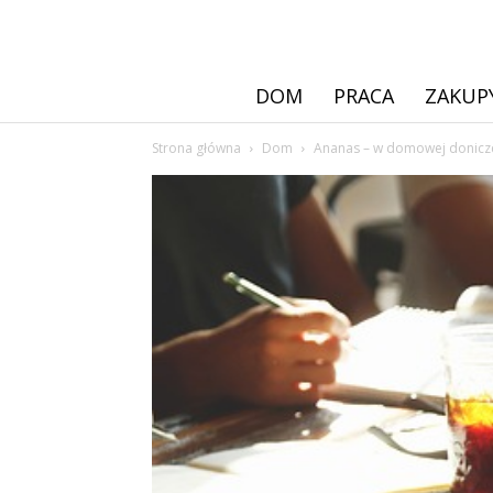
DOM
PRACA
ZAKUP
Strona główna
Dom
Ananas – w domowej donicz