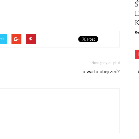
ś
k
Re
ter
Następny artykuł
Ka
o warto obejrzeć?