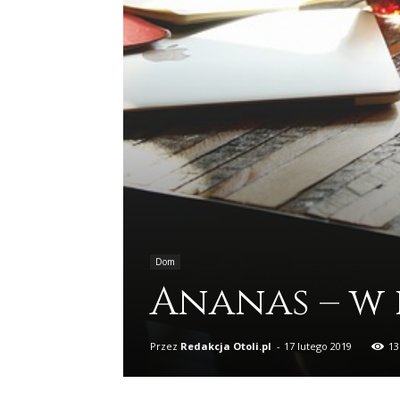
Dom
Ananas – w
Przez
Redakcja Otoli.pl
-
17 lutego 2019
13