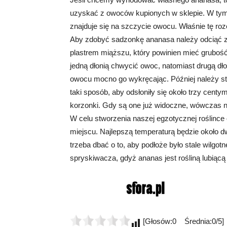
uzyskać z owoców kupionych w sklepie. W tym c
znajduje się na szczycie owocu. Właśnie tę ro
Aby zdobyć sadzonkę ananasa należy odciąć ze
plastrem miąższu, który powinien mieć gruboś
jedną dłonią chwycić owoc, natomiast drugą dło
owocu mocno go wykręcając. Później należy sta
taki sposób, aby odsłoniły się około trzy cent
korzonki. Gdy są one już widoczne, wówczas n
W celu stworzenia naszej egzotycznej roślinc
miejscu. Najlepszą temperaturą będzie około 
trzeba dbać o to, aby podłoże było stale wilgo
spryskiwacza, gdyż ananas jest rośliną lubiącą 
[Głosów:0 Średnia:0/5]