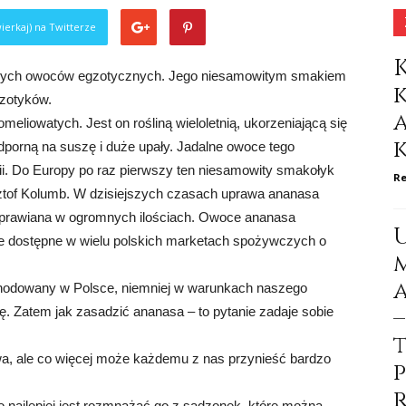
ierkaj) na Twitterze
anych owoców egzotycznych. Jego niesamowitym smakiem
zotyków.
meliowatych. Jest on rośliną wieloletnią, ukorzeniającą się
dporną na suszę i duże upały. Jadalne owoce tego
lii. Do Europy po raz pierwszy ten niesamowity smakołyk
Re
ztof Kolumb. W dzisiejszych czasach uprawa ananasa
st uprawiana w ogromnych ilościach. Owoce ananasa
one dostępne w wielu polskich marketach spożywczych o
t hodowany w Polsce, niemniej w warunkach naszego
. Zatem jak zasadzić ananasa – to pytanie zadaje sobie
a, ale co więcej może każdemu z nas przynieść bardzo
najlepiej jest rozmnażać go z sadzonek, które można