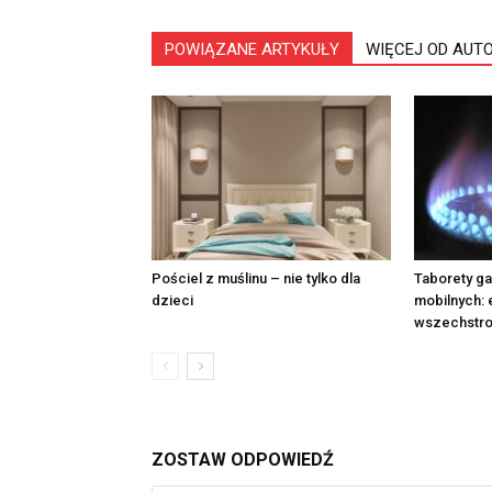
POWIĄZANE ARTYKUŁY
WIĘCEJ OD AUT
Pościel z muślinu – nie tylko dla
Taborety g
dzieci
mobilnych: 
wszechstr
ZOSTAW ODPOWIEDŹ