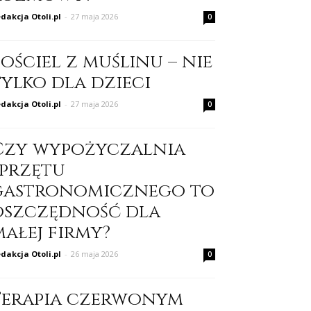
dakcja Otoli.pl
-
27 maja 2026
0
ościel z muślinu – nie
tylko dla dzieci
dakcja Otoli.pl
-
27 maja 2026
0
Czy wypożyczalnia
sprzętu
gastronomicznego to
oszczędność dla
małej firmy?
dakcja Otoli.pl
-
26 maja 2026
0
Terapia czerwonym