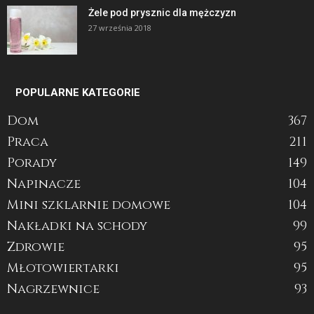
Żele pod prysznic dla mężczyzn
27 września 2018
POPULARNE KATEGORIE
Dom
367
Praca
211
Porady
149
Napinacze
104
Mini szklarnie domowe
104
Nakładki na schody
99
Zdrowie
95
Młotowiertarki
95
Nagrzewnice
93