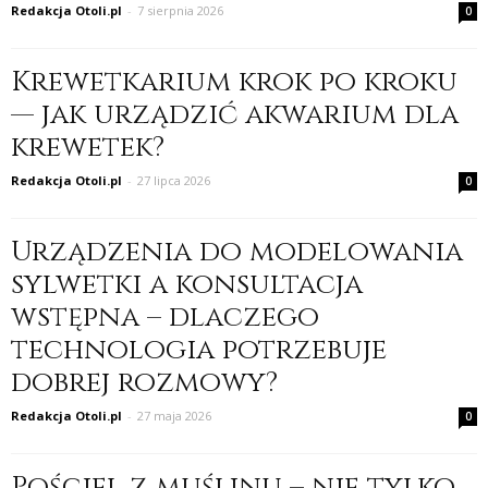
Redakcja Otoli.pl
-
7 sierpnia 2026
0
Krewetkarium krok po kroku
— jak urządzić akwarium dla
krewetek?
Redakcja Otoli.pl
-
27 lipca 2026
0
Urządzenia do modelowania
sylwetki a konsultacja
wstępna – dlaczego
technologia potrzebuje
dobrej rozmowy?
Redakcja Otoli.pl
-
27 maja 2026
0
Pościel z muślinu – nie tylko