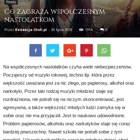
Porady
Co zagraża współczesnym
nastolatkom
Przez
Redakcja Otoli.pl
-
30 lipca 2018
1314
0
Na współczesnych nastolatków czyha wiele niebezpieczeństw.
Począwszy od muzyki rokowej, techno itp. która przez
większość uważana jest za nic złego, po papierosy, alkohol oraz
narkotyki. Przez taki rodzaj muzyki młodzież staje się
rozdrażniona, nie potrafi się na niczym skoncentrować, jest
agresywna, a także większość młodych ludzi zamyka się w
sobie oraz nie ma przyjaciół. Jest to naukowo udowodnione.
Problem papierosów, alkoholu oraz narkotyków staje się coraz
bardziej powszechny. Nawet szkoła nie potrafi sobie z tym
poradzić. Używek tych próbują coraz to młodsze dzieci, choć