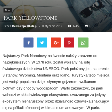
Dom
Park Yellowstone
Przez
Redakcja Otoli.pl
-
30 stycznia 2019
1245
0
Najstarszy Park Narodowy na świecie należy zarazem do
najpiękniejszych. W 1978 roku został wpisany na listę
światowego dziedzictwa UNESCO. Park położony jest na terenie
3 stanów: Wyoming, Montana oraz Idaho. Turystyka tego miejsca
jest wciąż popularna dzięki słynnym gejzerom, wulkanom
błotnym czy choćby wodospadom. Warto zaznaczyć, że park
wchodzi w skład większego ekosystemu uważanego za jedyny
ekosystem nienaruszony przez działalność człowieka znajdujący
się na półkuli północnej w klimacie umiarkowanym. W parku