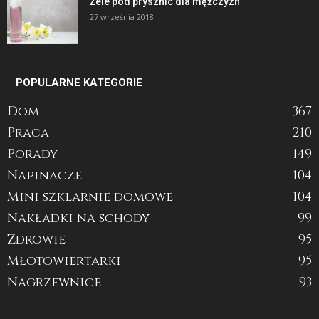
Żele pod prysznic dla mężczyzn
27 września 2018
POPULARNE KATEGORIE
Dom
367
Praca
210
Porady
149
Napinacze
104
Mini szklarnie domowe
104
Nakładki na schody
99
Zdrowie
95
Młotowiertarki
95
Nagrzewnice
93