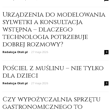
Urządzenia do modelowania
sylwetki a konsultacja
wstępna – dlaczego
technologia potrzebuje
dobrej rozmowy?
Redakcja Otoli.pl
-
27 maja 2026
0
Pościel z muślinu – nie tylko
dla dzieci
Redakcja Otoli.pl
-
27 maja 2026
0
Czy wypożyczalnia sprzętu
gastronomicznego to