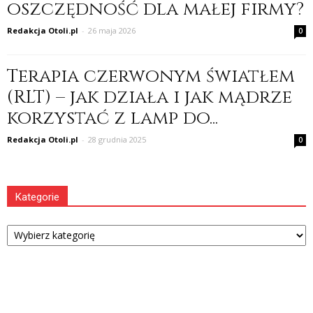
oszczędność dla małej firmy?
Redakcja Otoli.pl
-
26 maja 2026
0
Terapia czerwonym światłem
(RLT) – jak działa i jak mądrze
korzystać z lamp do...
Redakcja Otoli.pl
-
28 grudnia 2025
0
Kategorie
Kategorie