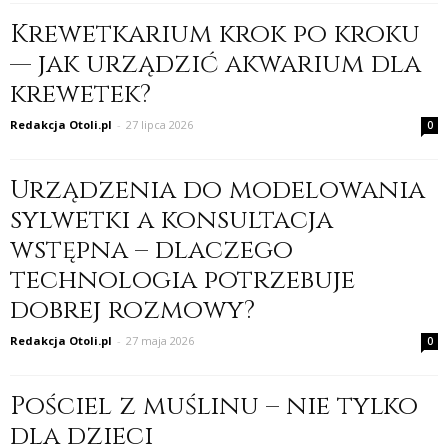
Krewetkarium krok po kroku
— jak urządzić akwarium dla
krewetek?
Redakcja Otoli.pl
-
27 lipca 2026
0
Urządzenia do modelowania
sylwetki a konsultacja
wstępna – dlaczego
technologia potrzebuje
dobrej rozmowy?
Redakcja Otoli.pl
-
27 maja 2026
0
Pościel z muślinu – nie tylko
dla dzieci