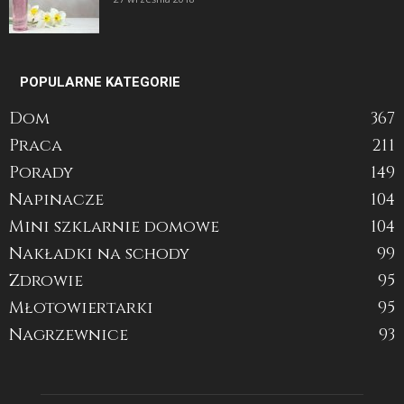
POPULARNE KATEGORIE
Dom
367
Praca
211
Porady
149
Napinacze
104
Mini szklarnie domowe
104
Nakładki na schody
99
Zdrowie
95
Młotowiertarki
95
Nagrzewnice
93