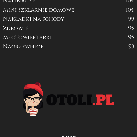
Napinacze
104
Mini szklarnie domowe
104
Nakładki na schody
99
Zdrowie
95
Młotowiertarki
95
Nagrzewnice
93