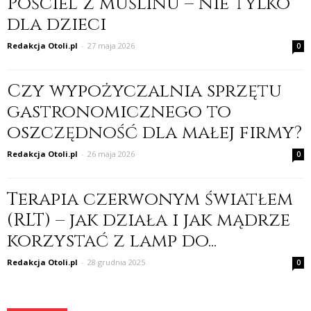
Pościel z muślinu – nie tylko
dla dzieci
Redakcja Otoli.pl
-
27 maja 2026
0
Czy wypożyczalnia sprzętu
gastronomicznego to
oszczędność dla małej firmy?
Redakcja Otoli.pl
-
26 maja 2026
0
Terapia czerwonym światłem
(RLT) – jak działa i jak mądrze
korzystać z lamp do...
Redakcja Otoli.pl
-
28 grudnia 2025
0