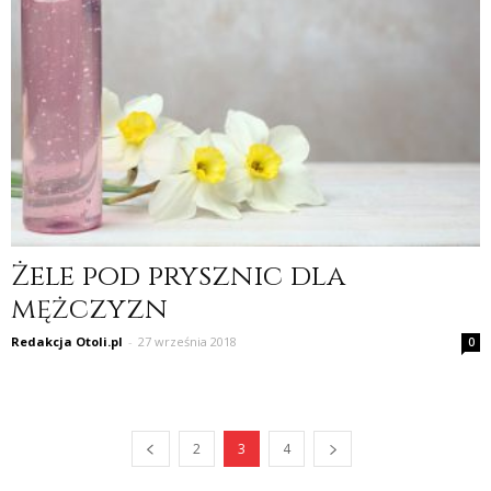
Żele pod prysznic dla
mężczyzn
Redakcja Otoli.pl
-
27 września 2018
0
2
3
4