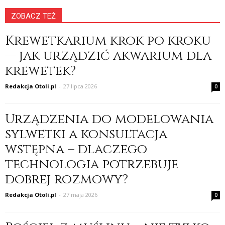
ZOBACZ TEŻ
Krewetkarium krok po kroku
— jak urządzić akwarium dla
krewetek?
Redakcja Otoli.pl
-
27 lipca 2026
0
Urządzenia do modelowania
sylwetki a konsultacja
wstępna – dlaczego
technologia potrzebuje
dobrej rozmowy?
Redakcja Otoli.pl
-
27 maja 2026
0