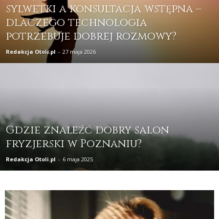
sylwetki a konsultacja wstępna –
dlaczego technologia
potrzebuje dobrej rozmowy?
Redakcja Otoli.pl
-
27 maja 2026
Gdzie znaleźć dobry salon
fryzjerski w Poznaniu?
Redakcja Otoli.pl
-
6 maja 2025