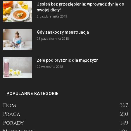
Jesień bez przeziębienia: wprowadź dynię do
swojej diety!
2 października 2019
Gdy zaskoczy menstruacja
25 października 2018
Żele pod prysznic dla mężczyzn
27 września 2018
POPULARNE KATEGORIE
Dom
367
Praca
210
Porady
149