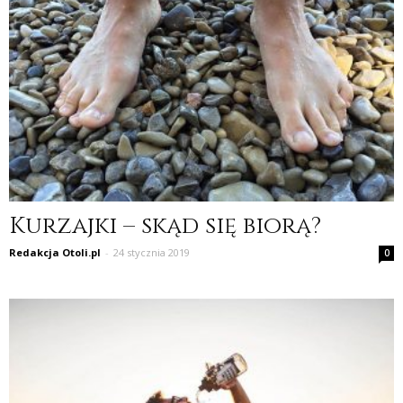
Kurzajki – skąd się biorą?
Redakcja Otoli.pl
-
24 stycznia 2019
0