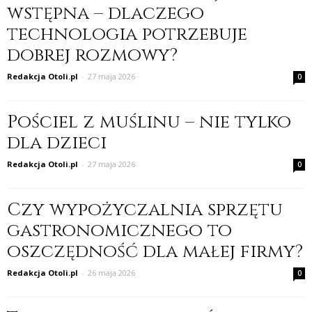
wstępna – dlaczego
technologia potrzebuje
dobrej rozmowy?
Redakcja Otoli.pl
-
27 maja 2026
0
Pościel z muślinu – nie tylko
dla dzieci
Redakcja Otoli.pl
-
27 maja 2026
0
Czy wypożyczalnia sprzętu
gastronomicznego to
oszczędność dla małej firmy?
Redakcja Otoli.pl
-
26 maja 2026
0