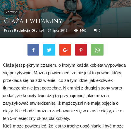
Zdrowie
Ciąża i witaminy
Przez
Redakcja Otoli.pl
-
31 lipca 2018
1460
0
Ciąża jest pięknym czasem, o którym każda kobieta wypowiada
się pozytywnie. Można powiedzieć, że nie jest to powód, który
przekłada się na zdziwienie i co za tym idzie, jakiekolwiek
tłumaczenie nie jest potrzebne. Niemniej z drugiej strony warto
dodać, że kobiety twierdzą (a przynajmniej takie można
zaryzykować stwierdzenie), iż mężczyźni nie mają pojęcia o
ciąży. Nie chodzi może o zachowanie się w czasie ciąży, ale o
ten 9-miesięczny okres dla kobiety.
Ktoś może powiedzieć, że jest to trochę uogólnianie i być może