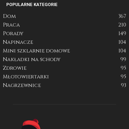
POPULARNE KATEGORIE
Dom
367
Praca
210
Porady
149
Napinacze
104
Mini szklarnie domowe
104
Nakładki na schody
99
Zdrowie
95
Młotowiertarki
95
Nagrzewnice
93