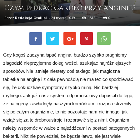
Czym płukać gardło przy anginie?
Przez
Redakcja Otoli.pl
-
24 marca 2019
1512
0
Gdy kogoś zaczyna łapać angina, bardzo szybko pragniemy
złagodzić nieprzyjemne dolegliwości, szukając najróżniejszych
sposobów. Nie istnieje niestety coś takiego, jak magiczna
tabletka na anginę i z całą pewnością nie ma też co spodziewać
się, że dokuczliwe symptomy szybko miną. Nic bardziej
mylnego. Jak już nasz system odpornościowy dopuścił do tego,
że patogeny zawładnęły naszymi komórkami i rozprzestrzeniły
się po całym organizmie, to nie pozostaje nam nic innego, jak
wziąć się za te drobnoustroje i rozprawić się z nimi. Organizm
należy wspomóc w walce z najeźdźcami w postaci patogennych
bakterii. Nikt nie powiedział, że będzie łatwo, ale jest wiele