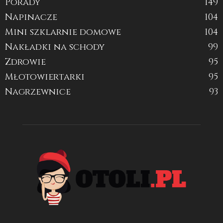
Porady
149
Napinacze
104
Mini szklarnie domowe
104
Nakładki na schody
99
Zdrowie
95
Młotowiertarki
95
Nagrzewnice
93