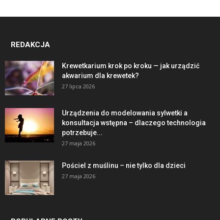
REDAKCJA
Krewetkarium krok po kroku — jak urządzić
akwarium dla krewetek?
27 lipca 2026
Urządzenia do modelowania sylwetki a
konsultacja wstępna – dlaczego technologia
potrzebuje...
27 maja 2026
Pościel z muślinu – nie tylko dla dzieci
27 maja 2026