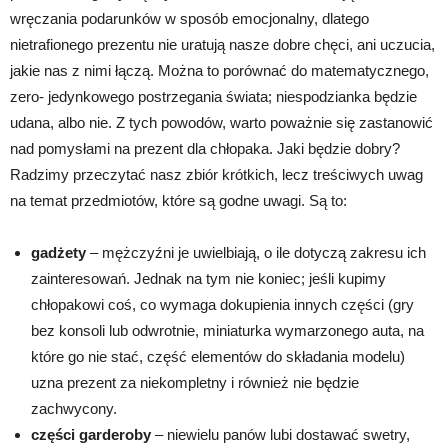
wręczania podarunków w sposób emocjonalny, dlatego
nietrafionego prezentu nie uratują nasze dobre chęci, ani uczucia,
jakie nas z nimi łączą. Można to porównać do matematycznego,
zero- jedynkowego postrzegania świata; niespodzianka będzie
udana, albo nie. Z tych powodów, warto poważnie się zastanowić
nad pomysłami na prezent dla chłopaka. Jaki będzie dobry?
Radzimy przeczytać nasz zbiór krótkich, lecz treściwych uwag
na temat przedmiotów, które są godne uwagi. Są to:
gadżety
– mężczyźni je uwielbiają, o ile dotyczą zakresu ich
zainteresowań. Jednak na tym nie koniec; jeśli kupimy
chłopakowi coś, co wymaga dokupienia innych części (gry
bez konsoli lub odwrotnie, miniaturka wymarzonego auta, na
które go nie stać, część elementów do składania modelu)
uzna prezent za niekompletny i również nie będzie
zachwycony.
części garderoby
– niewielu panów lubi dostawać swetry,