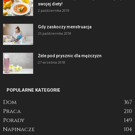
swojej diety!
2 października 2019
Gdy zaskoczy menstruacja
25 października 2018
Żele pod prysznic dla mężczyzn
27 września 2018
POPULARNE KATEGORIE
Dom
367
Praca
210
Porady
149
Napinacze
104