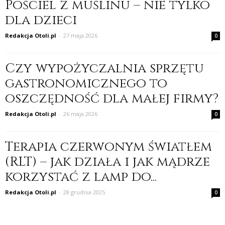
Pościel z muślinu – nie tylko
dla dzieci
Redakcja Otoli.pl
-
27 maja 2026
0
Czy wypożyczalnia sprzętu
gastronomicznego to
oszczędność dla małej firmy?
Redakcja Otoli.pl
-
26 maja 2026
0
Terapia czerwonym światłem
(RLT) – jak działa i jak mądrze
korzystać z lamp do...
Redakcja Otoli.pl
-
28 grudnia 2025
0