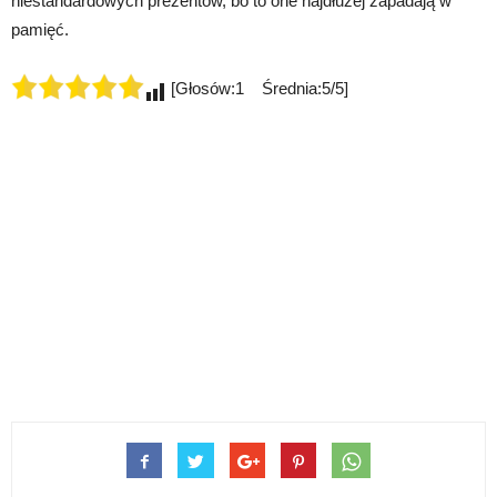
niestandardowych prezentów, bo to one najdłużej zapadają w
pamięć.
[Głosów:1 Średnia:5/5]