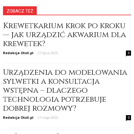
ZOBACZ TEŻ
Krewetkarium krok po kroku
— jak urządzić akwarium dla
krewetek?
Redakcja Otoli.pl
-
27 lipca 2026
0
Urządzenia do modelowania
sylwetki a konsultacja
wstępna – dlaczego
technologia potrzebuje
dobrej rozmowy?
Redakcja Otoli.pl
-
27 maja 2026
0