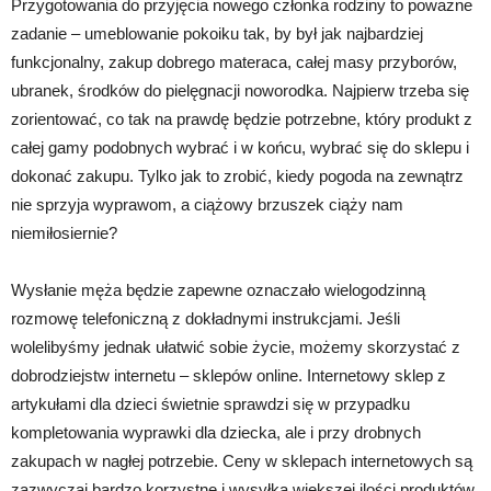
Przygotowania do przyjęcia nowego członka rodziny to poważne
zadanie – umeblowanie pokoiku tak, by był jak najbardziej
funkcjonalny, zakup dobrego materaca, całej masy przyborów,
ubranek, środków do pielęgnacji noworodka. Najpierw trzeba się
zorientować, co tak na prawdę będzie potrzebne, który produkt z
całej gamy podobnych wybrać i w końcu, wybrać się do sklepu i
dokonać zakupu. Tylko jak to zrobić, kiedy pogoda na zewnątrz
nie sprzyja wyprawom, a ciążowy brzuszek ciąży nam
niemiłosiernie?
Wysłanie męża będzie zapewne oznaczało wielogodzinną
rozmowę telefoniczną z dokładnymi instrukcjami. Jeśli
wolelibyśmy jednak ułatwić sobie życie, możemy skorzystać z
dobrodziejstw internetu – sklepów online. Internetowy sklep z
artykułami dla dzieci świetnie sprawdzi się w przypadku
kompletowania wyprawki dla dziecka, ale i przy drobnych
zakupach w nagłej potrzebie. Ceny w sklepach internetowych są
zazwyczaj bardzo korzystne i wysyłka większej ilości produktów