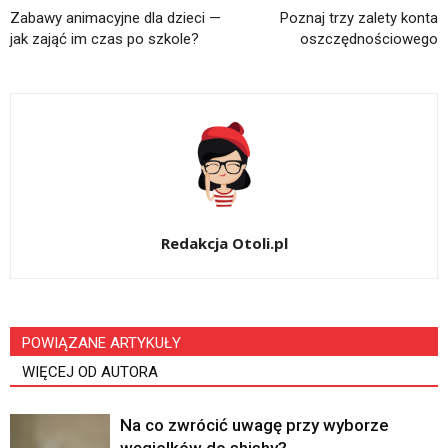
Zabawy animacyjne dla dzieci —
Poznaj trzy zalety konta
jak zająć im czas po szkole?
oszczędnościowego
Redakcja Otoli.pl
POWIĄZANE ARTYKUŁY
WIĘCEJ OD AUTORA
Na co zwrócić uwagę przy wyborze
węgielków do shishy?