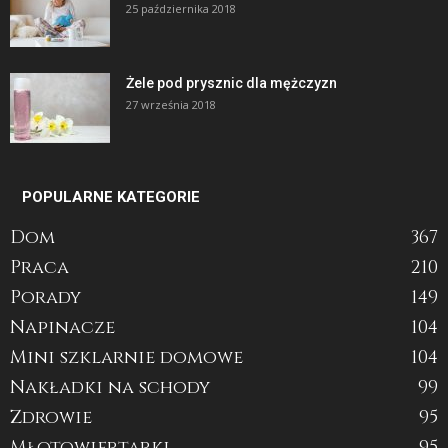
25 października 2018
Żele pod prysznic dla mężczyzn
27 września 2018
POPULARNE KATEGORIE
Dom
367
Praca
210
Porady
149
Napinacze
104
Mini szklarnie domowe
104
Nakładki na schody
99
Zdrowie
95
Młotowiertarki
95