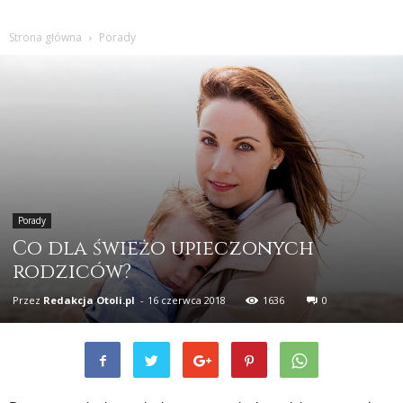
Strona główna
Porady
Porady
Co dla świeżo upieczonych
rodziców?
Przez
Redakcja Otoli.pl
-
16 czerwca 2018
1636
0