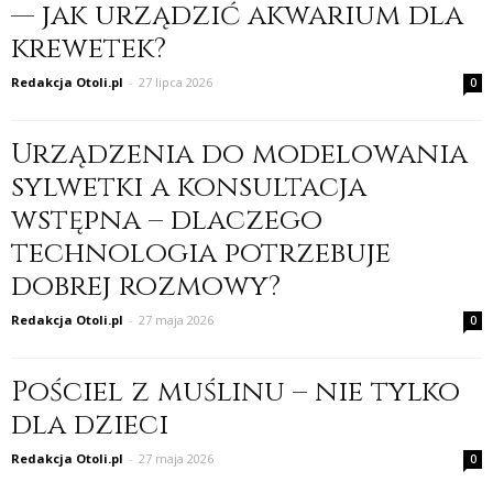
— jak urządzić akwarium dla
krewetek?
Redakcja Otoli.pl
-
27 lipca 2026
0
Urządzenia do modelowania
sylwetki a konsultacja
wstępna – dlaczego
technologia potrzebuje
dobrej rozmowy?
Redakcja Otoli.pl
-
27 maja 2026
0
Pościel z muślinu – nie tylko
dla dzieci
Redakcja Otoli.pl
-
27 maja 2026
0