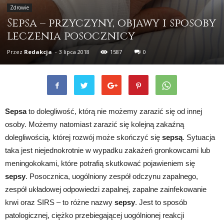
Zdrowie
Sepsa – przyczyny, objawy i sposoby
leczenia posocznicy
Przez
Redakcja
-
3 lipca 2018
1587
0
Sepsa
to dolegliwość, którą nie możemy zarazić się od innej
osoby. Możemy natomiast zarazić się kolejną zakaźną
dolegliwością, której rozwój może skończyć się
sepsą
. Sytuacja
taka jest niejednokrotnie w wypadku zakażeń gronkowcami lub
meningokokami, które potrafią skutkować pojawieniem się
sepsy
. Posocznica, uogólniony zespół odczynu zapalnego,
zespół układowej odpowiedzi zapalnej, zapalne zainfekowanie
krwi oraz SIRS – to różne nazwy
sepsy
. Jest to sposób
patologicznej, ciężko przebiegającej uogólnionej reakcji