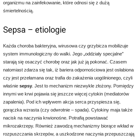
organizmu na zainfekowanie, które odnosi się z dużą
śmiertelnością.
Sepsa – etiologie
Każda choroba bakteryjna, wirusowa czy grzybicza mobilizuje
system immunologiczny do walki. Jego „oddziały specjalne”
starają się osaczyć chorobę oraz jak już ją pokonać. Czasem
natomiast zdarza się tak, iż bariera odpornościowa jest osłabiona
czy jest przełamana oraz trafia do zakażenia uogólnionego, czyli
właśnie
sepsy
. Jest to mechanizm niezwykle złożony. Pomiędzy
innymi we krwi pojawia się jeszcze więcej cytokin (mediatorów
zapalenia). Pod ich wpływem akcja serca przyspiesza się,
gorączka wzrasta (czy odwrotnie – spada). Cytokiny maja także
nacisk na naczynia krwionośne. Potrafią powstawać
mikrozakrzepy. Również zawodzą mechanizmy biorące wkład w
rozpuszczania skrzepów, a uszkodzone naczynia przepuszczają