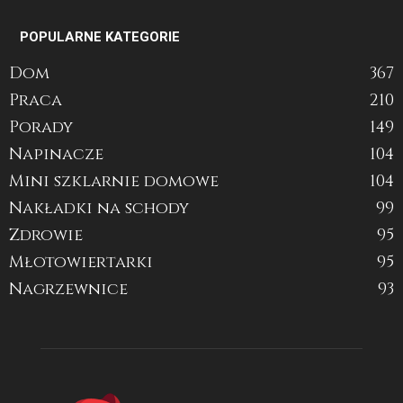
POPULARNE KATEGORIE
Dom
367
Praca
210
Porady
149
Napinacze
104
Mini szklarnie domowe
104
Nakładki na schody
99
Zdrowie
95
Młotowiertarki
95
Nagrzewnice
93