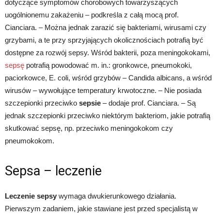
dotyczące symptomów chorobowych towarzyszących
uogólnionemu zakażeniu – podkreśla z całą mocą prof.
Cianciara. – Można jednak zarazić się bakteriami, wirusami czy
grzybami, a te przy sprzyjających okolicznościach potrafią być
dostępne za rozwój sepsy. Wśród bakterii, poza meningokokami,
sepsę
potrafią powodować m. in.: gronkowce, pneumokoki,
paciorkowce, E. coli, wśród grzybów – Candida albicans, a wśród
wirusów – wywołujące temperatury krwotoczne. – Nie posiada
szczepionki przeciwko
sepsie
– dodaje prof. Cianciara. – Są
jednak szczepionki przeciwko niektórym bakteriom, jakie potrafią
skutkować sepsę, np. przeciwko meningokokom czy
pneumokokom.
Sepsa – leczenie
Leczenie sepsy
wymaga dwukierunkowego działania.
Pierwszym zadaniem, jakie stawiane jest przed specjalistą w