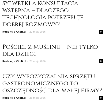
sylwetki a konsultacja
wstępna – dlaczego
technologia potrzebuje
dobrej rozmowy?
Redakcja Otoli.pl
-
27 maja 2026
0
Pościel z muślinu – nie tylko
dla dzieci
Redakcja Otoli.pl
-
27 maja 2026
0
Czy wypożyczalnia sprzętu
gastronomicznego to
oszczędność dla małej firmy?
Redakcja Otoli.pl
-
26 maja 2026
0